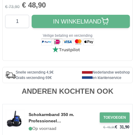
€ 48,90
€ 73,90
Aantal
IN WINKELMAND
Veilige betaling en verzending
Snelle verzending 4,9€
Nederlandse webshop
Gratis verzending 69€
en klantenservice
ANDEREN KOCHTEN OOK
Schokarmband 350 m.
TOEVOEGEN
Professioneel
€ 31,90
waterdicht incl.
€ 46,90
Op voorraad
oplaadbare batterij &