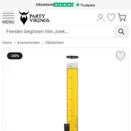
Uitstekend
MENU
Ga naar de inhoud
Home
/
Evenementen
/
Oktoberfest
-34%