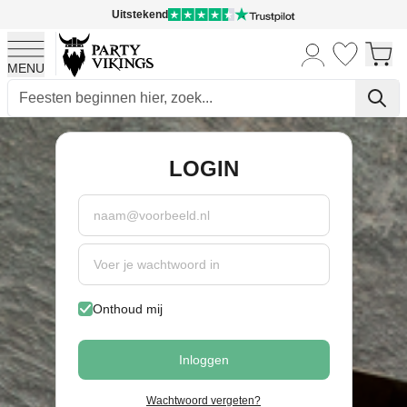
Uitstekend
MENU
Ga naar de inhoud
LOGIN
Password hidden
Onthoud mij
Inloggen
Wachtwoord vergeten?