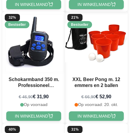
IN WINKELMAND
IN WINKELMAND
32%
21%
Bestseller
Bestseller
Schokarmband 350 m.
XXL Beer Pong m. 12
Professioneel
emmers en 2 ballen
waterdicht incl.
€ 31,90
€ 52,90
€ 46,90
€ 66,90
oplaadbare batterij &
oplader
Op voorraad
Op voorraad: 20. okt.
IN WINKELMAND
IN WINKELMAND
40%
31%