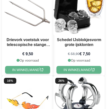
Drievork voetstuk voor
Schedel IJsblokjesvorm
telescopische stangen
grote ijsklonten
17,5 cm
€ 9,50
€ 7,50
€ 58,90
Op voorraad
Op voorraad
IN WINKELMAND
IN WINKELMAND
16%
26%