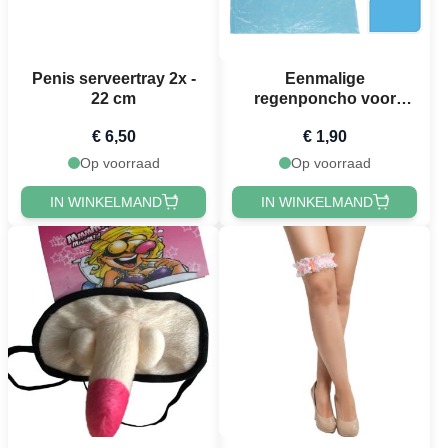
Penis serveertray 2x -
Eenmalige
22 cm
regenponcho voor
kinderen ass. - one size
€ 6,50
€ 1,90
Op voorraad
Op voorraad
IN WINKELMAND
IN WINKELMAND