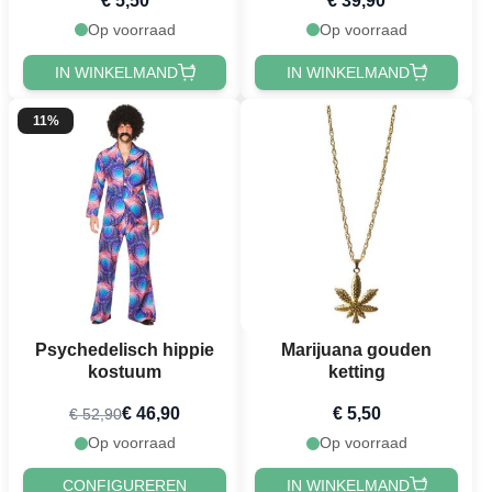
€ 5,50
€ 39,90
halsketting voor
mannen
Op voorraad
Op voorraad
IN WINKELMAND
IN WINKELMAND
11%
Psychedelisch hippie
Marijuana gouden
kostuum
ketting
€ 46,90
€ 5,50
€ 52,90
Op voorraad
Op voorraad
CONFIGUREREN
IN WINKELMAND