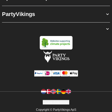
PartyVikings
Cookie-instellingen
Copyright © PartyVikings ApS