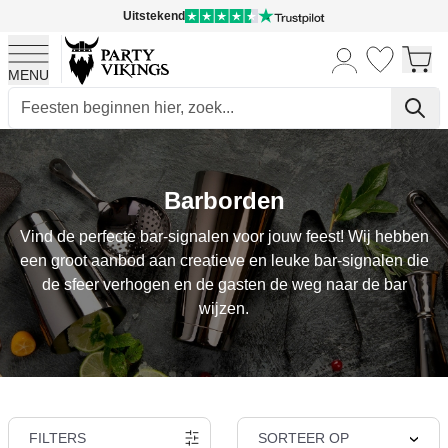
Uitstekend
MENU
Ga naar de inhoud
Barborden
Vind de perfecte bar-signalen voor jouw feest! Wij hebben
een groot aanbod aan creatieve en leuke bar-signalen die
de sfeer verhogen en de gasten de weg naar de bar
wijzen.
FILTERS
SORTEER OP