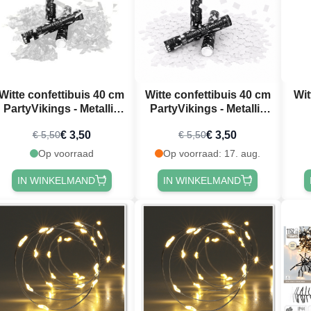
Witte confettibuis 40 cm
Witte confettibuis 40 cm
Wit
PartyVikings - Metallic
PartyVikings - Metallic
Rechthoekig
Rechthoekig
€ 3,50
€ 3,50
€ 5,50
€ 5,50
Op voorraad
Op voorraad: 17. aug.
IN WINKELMAND
IN WINKELMAND