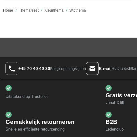
Home
/
Themafeest
/
Kleurthema
/
Wit thema
+45 70 40 40 30
E-mail
Hulp is dichtbij
Bekijk openingstijden
Gratis ver
Uitstekend op Trustpilot
vanaf € 69
Gemakkelijk retourneren
B2B
Snelle en efficiënte retourzending
Ledenclub