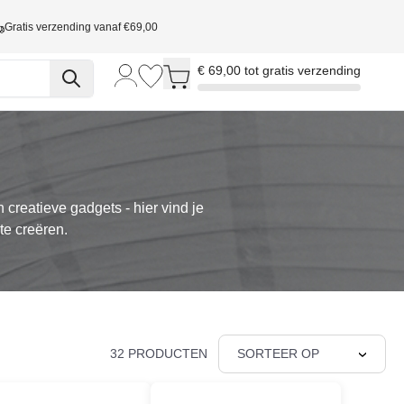
Gratis verzending vanaf €69,00
Toggle minicart, Cart is empty
€ 69,00 tot gratis verzending
 creatieve gadgets - hier vind je
te creëren.
32 PRODUCTEN
SORTEER OP