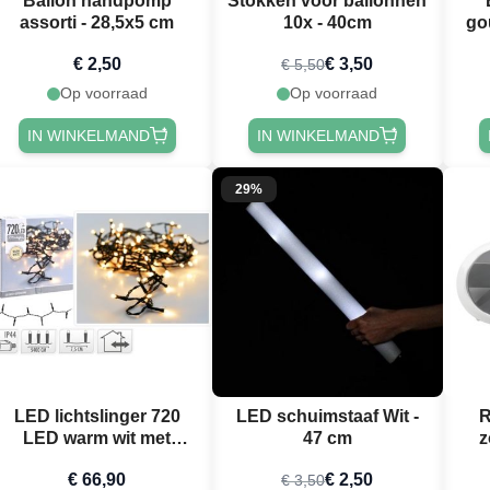
Ballon handpomp
Stokken voor ballonnen
assorti - 28,5x5 cm
10x - 40cm
go
€ 2,50
€ 3,50
€ 5,50
Op voorraad
Op voorraad
IN WINKELMAND
IN WINKELMAND
29%
LED lichtslinger 720
LED schuimstaaf Wit -
R
LED warm wit met
47 cm
z
stekker - 54 m
€ 66,90
€ 2,50
€ 3,50