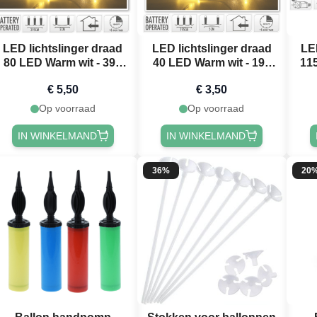
LED lichtslinger draad
LED lichtslinger draad
LE
80 LED Warm wit - 395
40 LED Warm wit - 195
11
cm
cm
€ 5,50
€ 3,50
Op voorraad
Op voorraad
IN WINKELMAND
IN WINKELMAND
36%
20