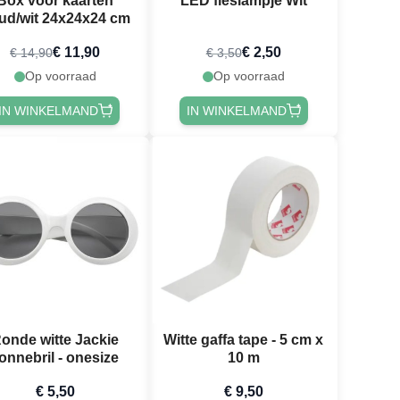
Box voor kaarten
LED fleslampje Wit
ud/wit 24x24x24 cm
€ 11,90
€ 2,50
€ 14,90
€ 3,50
Op voorraad
Op voorraad
IN WINKELMAND
IN WINKELMAND
onde witte Jackie
Witte gaffa tape - 5 cm x
onnebril - onesize
10 m
€ 5,50
€ 9,50