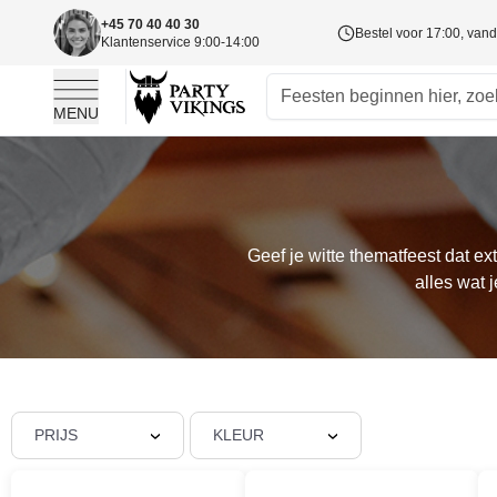
+45 70 40 40 30
Bestel voor 17:00, va
Klantenservice 9:00-14:00
MENU
Ga naar de inhoud
Geef je witte thematfeest dat ex
alles wat 
PRIJS
KLEUR