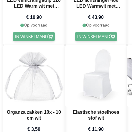
LED verlichtingstrip 120
LED lichtslinger 480
LED Warm wit met
LED Warmwit met
stekker - 9 m
stekker - 36 m
€ 10,90
€ 43,90
Op voorraad
Op voorraad
IN WINKELMAND
IN WINKELMAND
Organza zakken 10x - 10
Elastische stoelhoes
cm wit
stof wit
€ 3,50
€ 11,90