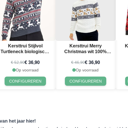
Kersttrui Stijlvol
Kersttrui Merry
K
Turtleneck biologische
Christmas wit 100%
katoen
biologisch katoen
€ 36,90
€ 36,90
€ 52,90
€ 46,90
Op voorraad
Op voorraad
CONFIGUREREN
CONFIGUREREN
van het jaar hier!