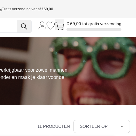
Gratis verzending vanaf €69,00
Toggle minicart, Cart is empty
€ 69,00 tot gratis verzending
 verkrijgbaar voor zowel mannen
onder en maak je klaar voor de
11 PRODUCTEN
SORTEER OP