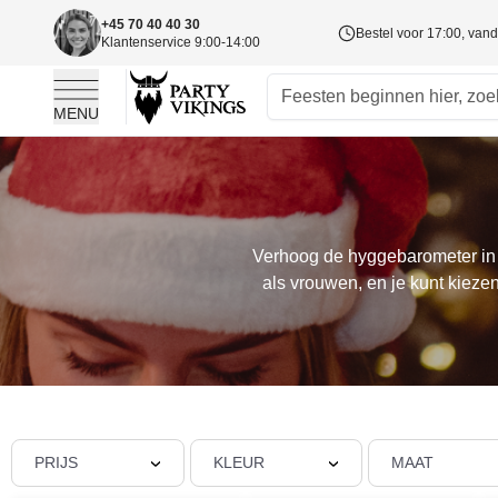
+45 70 40 40 30
Bestel voor 17:00, va
Klantenservice 9:00-14:00
MENU
Ga naar de inhoud
Verhoog de hyggebarometer in d
als vrouwen, en je kunt kieze
PRIJS
KLEUR
MAAT