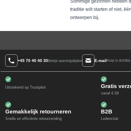
Sommige gezinnen hebben de tr
traditie wilt starten of niet, 
ontwerpen bij.
+45 70 40 40 30
E-mail
Hulp is dichtbij
Bekijk openingstijden
Gratis ver
Uitstekend op Trustpilot
vanaf € 69
Gemakkelijk retourneren
B2B
Snelle en efficiënte retourzending
Ledenclub