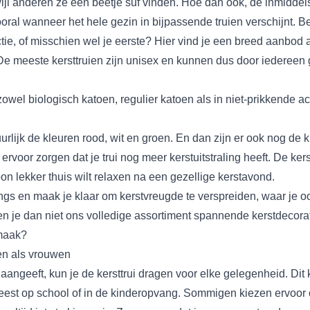
wijl anderen ze een beetje suf vinden. Hoe dan ook, de inmiddel
oral wanneer het hele gezin in bijpassende truien verschijnt. B
ectie, of misschien wel je eerste? Hier vind je een breed aanbod 
e meeste kersttruien zijn unisex en kunnen dus door iedereen
 zowel biologisch katoen, regulier katoen als in niet-prikkende 
urlijk de kleuren rood, wit en groen. En dan zijn er ook nog de k
ervoor zorgen dat je trui nog meer kerstuitstraling heeft. De kerst
n lekker thuis wilt relaxen na een gezellige kerstavond.
kings en maak je klaar om kerstvreugde te verspreiden, waar je o
 je dan niet ons volledige assortiment spannende kerstdecora
smaak?
en als vrouwen
ngeeft, kun je de kersttrui dragen voor elke gelegenheid. Dit ka
tfeest op school of in de kinderopvang. Sommigen kiezen ervoor 