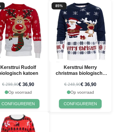
%
85%
Kersttrui Rudolf
Kersttrui Merry
biologisch katoen
christmas biologische
katoen
€ 36,90
€ 36,90
€ 298,90
€ 248,90
Op voorraad
Op voorraad
CONFIGUREREN
CONFIGUREREN