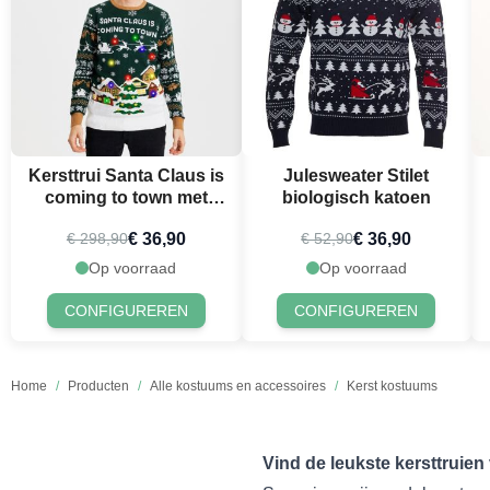
Kersttrui Santa Claus is
Julesweater Stilet
coming to town met
biologisch katoen
LED
€ 36,90
€ 36,90
€ 298,90
€ 52,90
Op voorraad
Op voorraad
CONFIGUREREN
CONFIGUREREN
Home
/
Producten
/
Alle kostuums en accessoires
/
Kerst kostuums
Vind de leukste kersttruien 