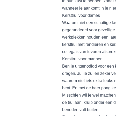
in hun kast te hebben, zodat e
wanneer je aankomt in je nieu
Kersttrui voor dames
Waarom niet een schattige
ke
gegarandeerd voor gezellige 
werkplekken houden een jaarli
kersttrui
met rendieren en ker
collega's van tevoren afspre
Kersttrui voor mannen
Ben je uitgenodigd voor een 
dragen. Jullie zullen zeker ve
waarom niet iets extra leuk
bent. En met de
beer pong ker
Misschien wil je wel matchend
de trui aan, kruip onder een
beneden valt buiten.