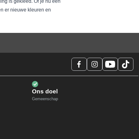
ing is gekleed. Of je nu een
omen er nieuwe kleuren en
Ons doel
Gemeenschap