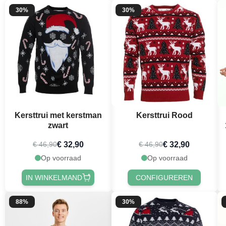
30%
30%
Kersttrui met kerstman
Kersttrui Rood
zwart
€ 32,90
€ 32,90
€ 46,90
€ 46,90
Op voorraad
Op voorraad
IN WINKELMAND
CONFIGUREREN
88%
30%