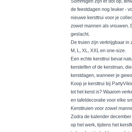
Sommigen zijn er dol op, ter
de feestdagen nog leuker - vo
nieuwe kersttrui voor je coll
zowel mannen als vrouwen. D
geslacht.
De truien zijn verkrijgbaar in
M, L, XL, XXL en one-size.
Een echte kersttrui bevat natu
kerstelfen of de kerstman, die 
kerstdagen, wanneer je gewoo
Koop je kersttrui bij PartyVi
tot het
kerst
is? Waarom verken
en tafeldecoratie voor elke 
Kersttruien voor zowel mann
Zodra de kalender december aa
op het werk, tijdens het kers