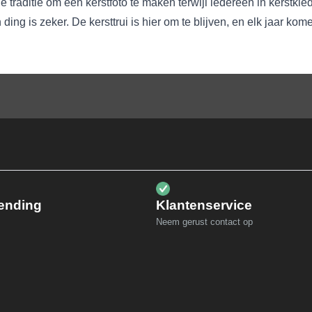
aditie om een kerstfoto te maken terwijl iedereen in kerstkled
één ding is zeker. De kersttrui is hier om te blijven, en elk jaar k
zending
Klantenservice
Neem gerust contact op