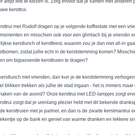
r altijd iets te kiezen is. Zorg ervoor dat je samen met anderen 
we kersttrui.
rsttrui met Rudolf
dragen op je volgende koffiedate met een vrie
momenten en misschien ook voor een glimlach bij je vriendin e
jkse kerstlunch of kerstfeest, waarom zou je dan niet all-in g
stbomen, zodat jullie echt in de kerststemming komen? Misschie
ken om bijpassende kersttruien te dragen?
kerstlunch met vrienden, dan kun je de kerststemming verhogen d
el blikken trekken als jullie de stad ingaan - het is immers maa
s maken van de avond? Onze
kersttrui met LED-lampjes
zorgt ervo
sttrui
zorgt dat je urenlang plezier hebt met dit bekende dranks
e kersttruien met je partner, en dan is de
zwarte kerstmantrui
ee
 dekentje op de bank en geniet van warme dranken en lekkere sn