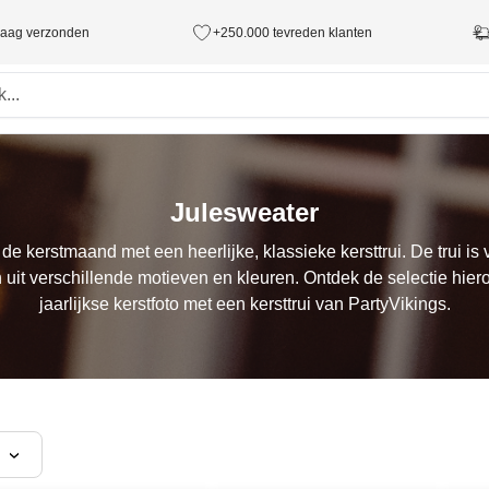
ndaag verzonden
+250.000 tevreden klanten
Julesweater
e kerstmaand met een heerlijke, klassieke kersttrui. De trui is
n uit verschillende motieven en kleuren. Ontdek de selectie hier
jaarlijkse kerstfoto met een kersttrui van PartyVikings.