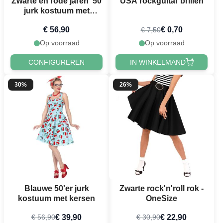
Zwarte en rode jaren '50
USA rockguitar brillen
jurk kostuum met
poedelmotief - 4 delen
€ 56,90
€ 0,70
€ 7,50
Op voorraad
Op voorraad
CONFIGUREREN
IN WINKELMAND
30%
26%
Blauwe 50'er jurk
Zwarte rock'n'roll rok -
kostuum met kersen
OneSize
€ 39,90
€ 22,90
€ 56,90
€ 30,90