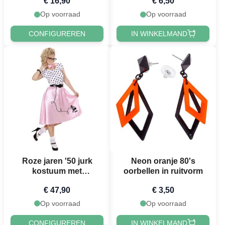
€ 16,90
€ 6,50
Op voorraad
Op voorraad
CONFIGUREREN
IN WINKELMAND
Roze jaren '50 jurk
Neon oranje 80's
kostuum met
oorbellen in ruitvorm
poedelmoti ef en
€ 47,90
€ 3,50
stippen - 3 del en
Op voorraad
Op voorraad
CONFIGUREREN
IN WINKELMAND