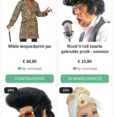
Wilde leopardprint jas
Rock'n'roll zwarte
gekrulde pruik - onesize
€ 46,90
€ 15,90
Op voorraad
Op voorraad
CONFIGUREREN
IN WINKELMAND
20%
22%