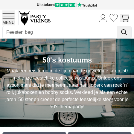
Uitstekend
MENU
Ga naar de inhoud
50's kostuums
Maak een reis terug in de tijd naar de geweldige jaren '50
met onze feestelijke collectie kostuums! Ontdek ons
assortiment dat je meeneemt naar het tijdperk van rock 'n'
roll, jukeboxen en bobby socks. Verkleed je als een echte
jaren '50 ster en creëer de perfecte feestelijke sfeer voor je
50's themaparty!