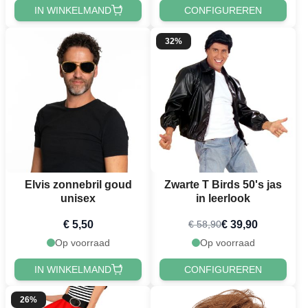
IN WINKELMAND
CONFIGUREREN
32%
Elvis zonnebril goud
Zwarte T Birds 50's jas
unisex
in leerlook
€ 5,50
€ 39,90
€ 58,90
Op voorraad
Op voorraad
IN WINKELMAND
CONFIGUREREN
26%