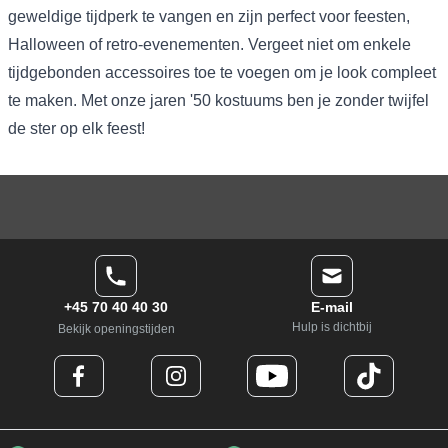
geweldige tijdperk te vangen en zijn perfect voor feesten,
Halloween of retro-evenementen. Vergeet niet om enkele
tijdgebonden accessoires toe te voegen om je look compleet
te maken. Met onze jaren '50 kostuums ben je zonder twijfel
de ster op elk feest!
+45 70 40 40 30
E-mail
Hulp is dichtbij
Bekijk openingstijden