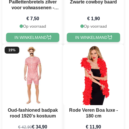
Paillettenbretels zilver
Zwarte cowboy baard
voor volwassenen -
onesize
€ 7,50
€ 1,90
Op voorraad
Op voorraad
IN WINKELMAND
IN WINKELMAND
19%
Oud-fashioned badpak
Rode Veren Boa luxe -
rood 1920's kostuum
180 cm
€ 34,90
€ 11,90
€ 42,90