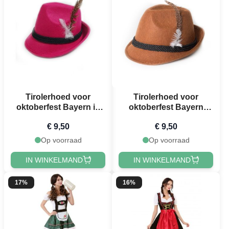
Tirolerhoed voor
Tirolerhoed voor
oktoberfest Bayern in
oktoberfest Bayern
het roze voor vrouwen
bruin unisex one-size
€ 9,50
€ 9,50
one-size
Op voorraad
Op voorraad
IN WINKELMAND
IN WINKELMAND
17%
16%