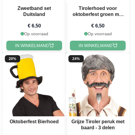
Zweetband set
Tirolerhoed voor
Duitsland
oktoberfest groen met
rode veer unisex one-
€ 6,50
€ 6,50
size
Op voorraad
Op voorraad
IN WINKELMAND
IN WINKELMAND
20%
24%
Oktoberfest Bierhoed
Grijze Tiroler peruk met
baard - 3 delen