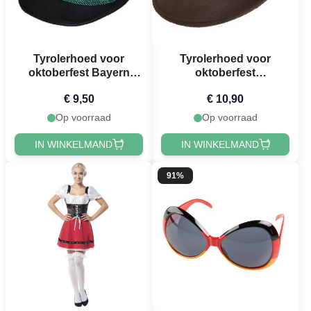
Tyrolerhoed voor
Tyrolerhoed voor
oktoberfest Bayern
oktoberfest
zwart unisex one-size
donkergroen unisex
€ 9,50
€ 10,90
one-size
Op voorraad
Op voorraad
IN WINKELMAND
IN WINKELMAND
91%