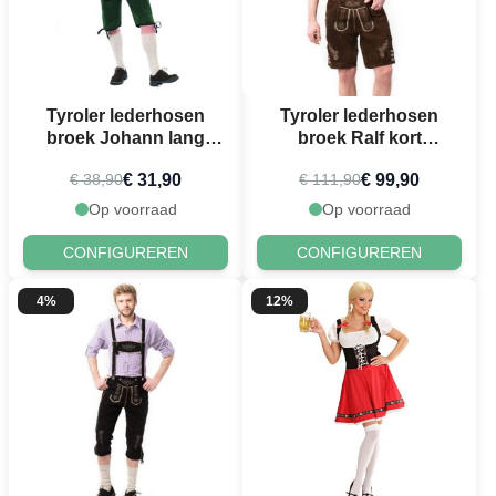
Tyroler lederhosen
Tyroler lederhosen
broek Johann lang
broek Ralf kort
groen
donkerbruin
€ 31,90
€ 99,90
€ 38,90
€ 111,90
Op voorraad
Op voorraad
CONFIGUREREN
CONFIGUREREN
4%
12%