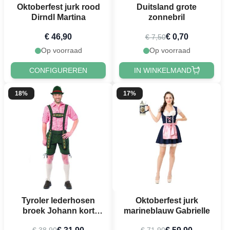
Oktoberfest jurk rood
Duitsland grote
Dirndl Martina
zonnebril
€ 46,90
€ 0,70
€ 7,50
Op voorraad
Op voorraad
CONFIGUREREN
IN WINKELMAND
18%
17%
Tyroler lederhosen
Oktoberfest jurk
broek Johann kort
marineblauw Gabrielle
groen