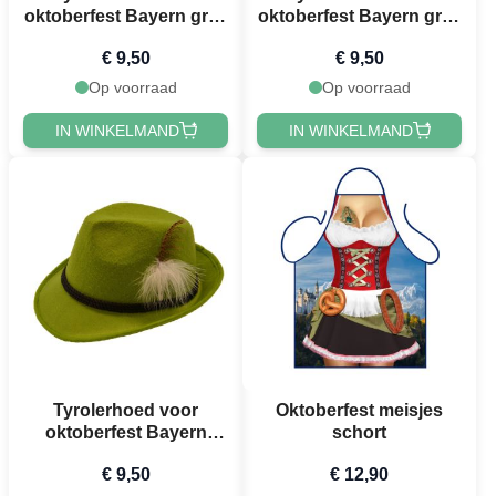
oktoberfest Bayern grijs
oktoberfest Bayern grijs
deluxe unisex one-size
unisex one-size
€ 9,50
€ 9,50
Op voorraad
Op voorraad
IN WINKELMAND
IN WINKELMAND
Tyrolerhoed voor
Oktoberfest meisjes
oktoberfest Bayern
schort
lichtgroen unisex one-
€ 9,50
€ 12,90
size