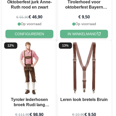
Oktoberfest jurk Anne-
Tirolerhoed voor
Ruth rood en zwart
oktoberfest Bayern
donkergroen unisex
€ 46,90
€ 9,50
€ 55,90
one-size
Op voorraad
Op voorraad
CONFIGUREREN
IN WINKELMAND
12%
13%
Tyroler lederhosen
Leren look bretels Bruin
broek Rudi lang
donkerbruin
€ 98,90
€ 9,50
€ 111,90
€ 10,90