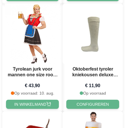
Tyrolean jurk voor
Oktoberfest tyroler
mannen one size rood,
kniekousen deluxe
bruin en blauw
rauwwit
€ 43,90
€ 11,90
Op voorraad: 10. aug.
Op voorraad
IN WINKELMAND
CONFIGUREREN