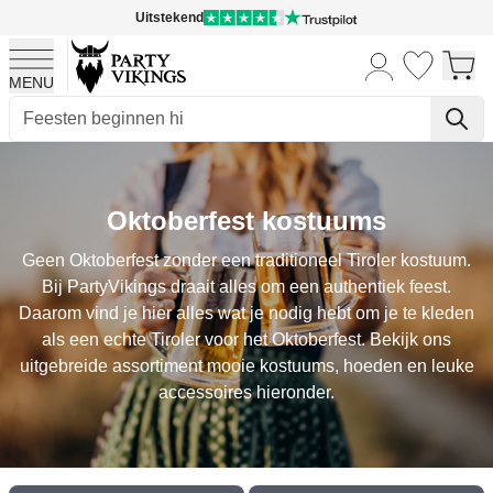
Uitstekend
MENU
Ga naar de inhoud
Oktoberfest kostuums
Geen Oktoberfest zonder een traditioneel Tiroler kostuum.
Bij PartyVikings draait alles om een authentiek feest.
Daarom vind je hier alles wat je nodig hebt om je te kleden
als een echte Tiroler voor het Oktoberfest. Bekijk ons
uitgebreide assortiment mooie kostuums, hoeden en leuke
accessoires hieronder.