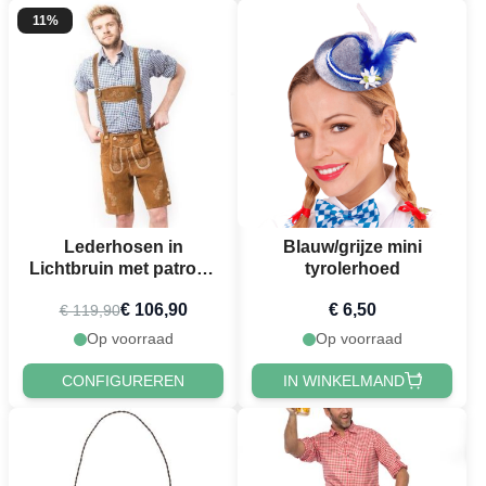
11%
Lederhosen in
Blauw/grijze mini
Lichtbruin met patroon
tyrolerhoed
oktoberfest
€ 106,90
€ 6,50
€ 119,90
Op voorraad
Op voorraad
CONFIGUREREN
IN WINKELMAND