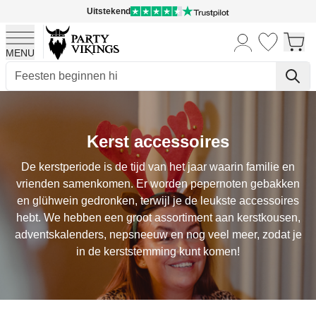
Uitstekend
MENU
Ga naar de inhoud
Kerst accessoires
De kerstperiode is de tijd van het jaar waarin familie en
vrienden samenkomen. Er worden pepernoten gebakken
en glühwein gedronken, terwijl je de leukste accessoires
hebt. We hebben een groot assortiment aan kerstkousen,
adventskalenders, nepsneeuw en nog veel meer, zodat je
in de kerststemming kunt komen!