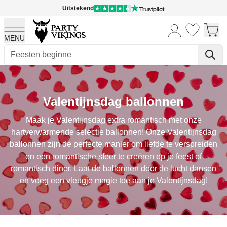
Uitstekend
MENU
Ga naar de inhoud
Valentijnsdag ballonnen
Maak je Valentijnsdag extra romantisch met onze
hartverwarmende selectie ballonnen! Onze Valentijnsdag
ballonnen zijn de perfecte manier om liefde te verspreiden
en een romantische sfeer te creëren op je feest of
romantisch diner. Laat de ballonnen door de lucht dansen
en voeg een vleugje magie toe aan je Valentijnsdag!