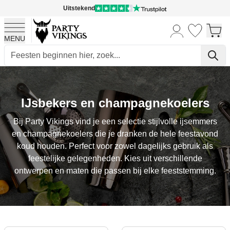
Uitstekend
MENU
Ga naar de inhoud
IJsbekers en champagnekoelers
Bij Party Vikings vind je een selectie stijlvolle ijsemmers
en champagnekoelers die je dranken de hele feestavond
koud houden. Perfect voor zowel dagelijks gebruik als
feestelijke gelegenheden. Kies uit verschillende
ontwerpen en maten die passen bij elke feeststemming.