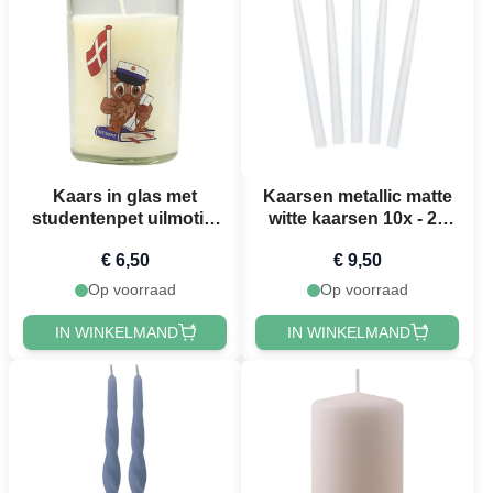
Kaars in glas met
Kaarsen metallic matte
studentenpet uilmotief
witte kaarsen 10x - 24
blauwe student Het
cm
€ 6,50
€ 9,50
Oude Apotheek
Op voorraad
Op voorraad
IN WINKELMAND
IN WINKELMAND