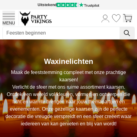
Uitstekend
MENU
Ga naar de inhoud
Waxinelichten
Maak de feeststemming compleet met onze prachtige
kaarsen!
Verlicht de sfeer met ons ruime assortiment kaarsen.
Ontdek een wereld vol kleuren, vormen en ontwerpen die
licht en warmte brengen naar jouw themapartijen en
evenementen. Onze gezellige kaarsen zijn de perfecte
decoratie die vreugde verspreidt en een sfeer creëert waar
iedereen van kan genieten en blij van wordt!