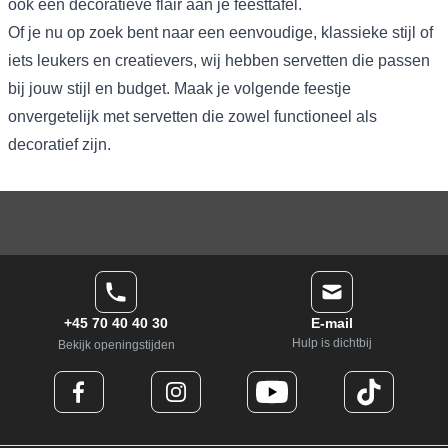
ook een decoratieve flair aan je feesttafel.
Of je nu op zoek bent naar een eenvoudige, klassieke stijl of
iets leukers en creatievers, wij hebben servetten die passen
bij jouw stijl en budget. Maak je volgende feestje
onvergetelijk met servetten die zowel functioneel als
decoratief zijn.
+45 70 40 40 30
E-mail
Hulp is dichtbij
Bekijk openingstijden