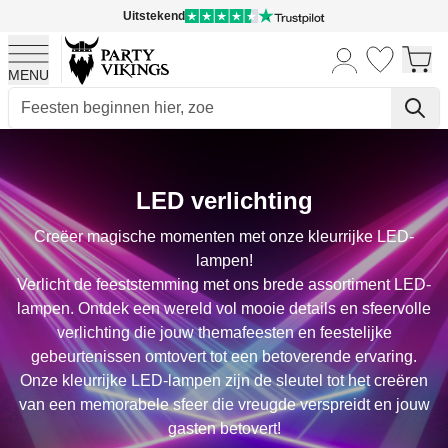
Uitstekend
MENU
Ga naar de inhoud
LED verlichting
Creëer magische momenten met onze kleurrijke LED-
lampen!
Verlicht de feeststemming met ons brede assortiment LED-
lampen. Ontdek een wereld vol mooie details en sfeervolle
verlichting die jouw themafeesten en feestelijke
gebeurtenissen omtovert tot een betoverende ervaring.
Onze kleurrijke LED-lampen zijn de sleutel tot het creëren
van een memorabele sfeer die vreugde verspreidt en jouw
gasten betovert!