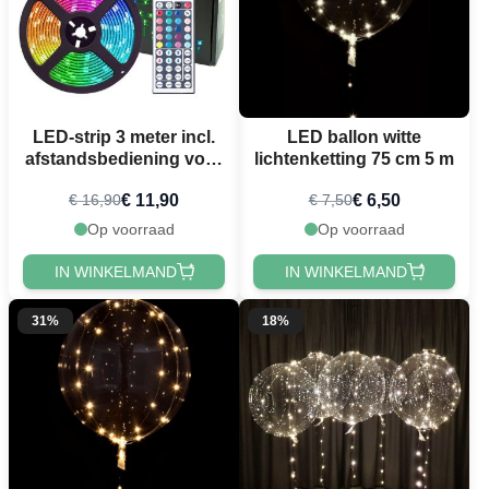
LED-strip 3 meter incl.
LED ballon witte
afstandsbediening voor
lichtenketting 75 cm 5 m
Kleurenwisseling
€ 11,90
€ 6,50
€ 16,90
€ 7,50
Op voorraad
Op voorraad
IN WINKELMAND
IN WINKELMAND
31%
18%