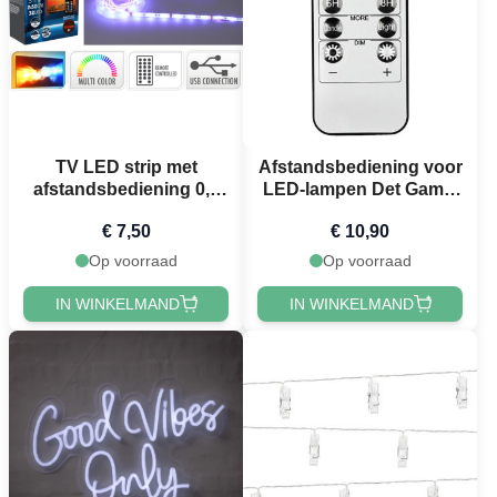
TV LED strip met
Afstandsbediening voor
afstandsbediening 0,5
LED-lampen Det Gamle
m 32 led 2x
Apotek
€ 7,50
€ 10,90
Op voorraad
Op voorraad
IN WINKELMAND
IN WINKELMAND