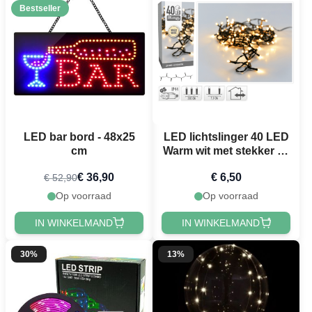
Bestseller
LED bar bord - 48x25
LED lichtslinger 40 LED
cm
Warm wit met stekker - 3
m
€ 36,90
€ 6,50
€ 52,90
Op voorraad
Op voorraad
IN WINKELMAND
IN WINKELMAND
30%
13%