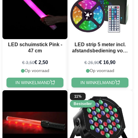
LED schuimstick Pink -
LED strip 5 meter incl.
47 cm
afstandsbediening voor
kleurverandering
€ 2,50
€ 16,90
€ 3,50
€ 26,90
Op voorraad
Op voorraad
IN WINKELMAND
IN WINKELMAND
11%
Bestseller