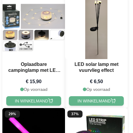
Oplaadbare
LED solar lamp met
campinglamp met LED
vuurvlieg effect
lichtsnoer 10 m
€ 15,90
€ 6,50
Op voorraad
Op voorraad
IN WINKELMAND
IN WINKELMAND
29%
37%