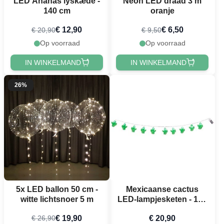
LED Ananas lyskæde -
Neon LED draad 3 m
140 cm
oranje
€ 12,90
€ 6,50
€ 20,90
€ 9,50
Op voorraad
Op voorraad
IN WINKELMAND
IN WINKELMAND
26%
5x LED ballon 50 cm -
Mexicaanse cactus
witte lichtsnoer 5 m
LED-lampjesketen - 140
cm
€ 19,90
€ 20,90
€ 26,90