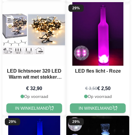
29%
LED lichtsnoer 320 LED
LED fles licht - Roze
Warm wit met stekker -
24 m
€ 32,90
€ 2,50
€ 3,50
Op voorraad
Op voorraad
IN WINKELMAND
IN WINKELMAND
29%
29%