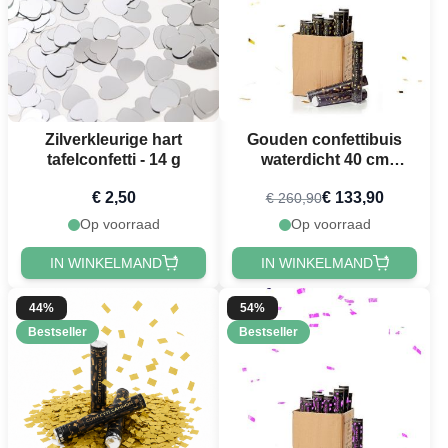
Zilverkleurige hart
Gouden confettibuis
tafelconfetti - 14 g
waterdicht 40 cm
PartyVikings 50x -
€ 2,50
€ 133,90
€ 260,90
Metallic Rechthoekig
Op voorraad
Op voorraad
IN WINKELMAND
IN WINKELMAND
44%
54%
Bestseller
Bestseller