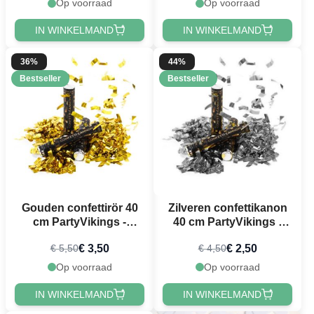
Op voorraad
Op voorraad
IN WINKELMAND
IN WINKELMAND
36%
44%
Bestseller
Bestseller
Gouden confettirör 40
Zilveren confettikanon
cm PartyVikings -
40 cm PartyVikings -
Metallic Rechthoekig -
Metallic Rechthoekig
€ 3,50
€ 2,50
€ 5,50
€ 4,50
Waterdicht
Op voorraad
Op voorraad
IN WINKELMAND
IN WINKELMAND