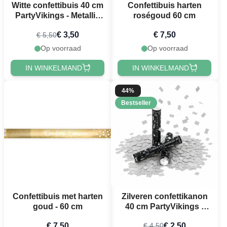
Witte confettibuis 40 cm
Confettibuis harten
PartyVikings - Metallic
roségoud 60 cm
Rechthoekig
€ 3,50
€ 7,50
€ 5,50
Op voorraad
Op voorraad
IN WINKELMAND
IN WINKELMAND
44%
Bestseller
Confettibuis met harten
Zilveren confettikanon
goud - 60 cm
40 cm PartyVikings -
Metallic Rechthoekig
€ 7,50
€ 2,50
€ 4,50