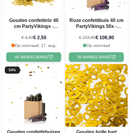
Gouden confettirör 40
Roze confettibuis 40 cm
cm PartyVikings -
PartyVikings 50x -
Metallic Rechthoekig -
Metallic Rechthoekig
€ 2,50
€ 106,90
€ 4,50
€ 233,90
Waterdicht
Op voorraad: 17. aug.
Op voorraad
IN WINKELMAND
IN WINKELMAND
54%
Gouden confettirbuizen
Gouden holle hart