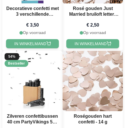
Decoratieve confetti met
Rosé gouden Just
3 verschillende
Married bruiloft letters
ontwerpen
tafelconfetti - 14 g
€ 3,50
€ 2,50
Op voorraad
Op voorraad
IN WINKELMAND
IN WINKELMAND
54%
Bestseller
Zilveren confettibussen
Roségouden hart
40 cm PartyVikings 50x
confetti - 14 g
- Metallic Rechthoekig