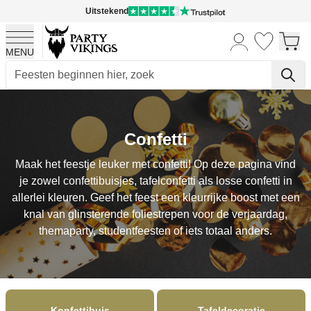
Uitstekend
MENU
Ga naar de inhoud
Confetti
Maak het feestje leuker met confetti! Op deze pagina vind
je zowel confettibuisjes, tafelconfetti als losse confetti in
allerlei kleuren. Geef het feest een kleurrijke boost met een
knal van glinsterende foliestrepen voor de verjaardag,
themaparty, studentfeesten of iets totaal anders.
Konfettibuis
Tafeldecoratie