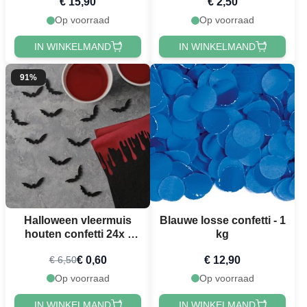
€ 15,90
€ 2,50
Op voorraad
Op voorraad
IN WINKELMAND
IN WINKELMAND
91%
Halloween vleermuis
Blauwe losse confetti - 1
houten confetti 24x -
kg
4x1,5 cm
€ 0,60
€ 12,90
€ 6,50
Op voorraad
Op voorraad
IN WINKELMAND
IN WINKELMAND