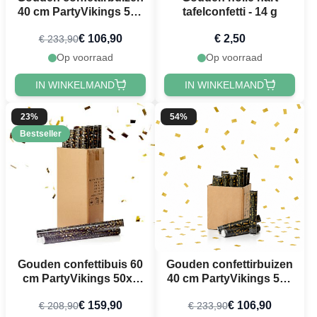
40 cm PartyVikings 50x
tafelconfetti - 14 g
- Metallic Rechthoekig
€ 106,90
€ 2,50
€ 233,90
Op voorraad
Op voorraad
IN WINKELMAND
IN WINKELMAND
23%
54%
Bestseller
Gouden confettibuis 60
Gouden confettirbuizen
cm PartyVikings 50x -
40 cm PartyVikings 50x
Metallic Rechthoekig
- Metallic Rechthoekig
€ 159,90
€ 106,90
€ 208,90
€ 233,90