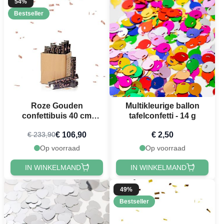
54%
Bestseller
Roze Gouden
Multikleurige ballon
confettibuis 40 cm
tafelconfetti - 14 g
PartyVikings 50x -
€ 106,90
€ 2,50
€ 233,90
Metallic Rechthoekig
Op voorraad
Op voorraad
IN WINKELMAND
IN WINKELMAND
49%
Bestseller