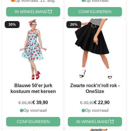
Op voorraad: 21. aug.
Op voorraad
IN WINKELMAND
CONFIGUREREN
30%
26%
Blauwe 50'er jurk
Zwarte rock'n'roll rok -
kostuum met kersen
OneSize
€ 39,90
€ 22,90
€ 56,90
€ 30,90
Op voorraad
Op voorraad
CONFIGUREREN
IN WINKELMAND