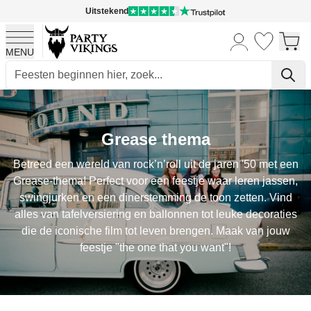
Uitstekend
MENU
Ga naar de inhoud
Grease thema
Betreed een wereld van rock’n’roll uit de jaren '50 met een
Grease-thema! Perfect voor een feestje waar leren jassen,
swingjurken en een dinerstemming de toon zetten. Vind
alles van tafelversiering en ballonnen tot leuke decoraties
die de iconische film tot leven brengen. Maak van jouw
feestje "the one that you want"!