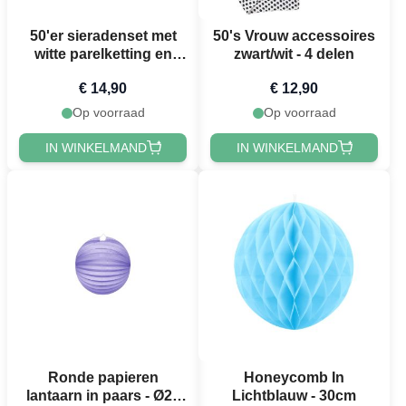
50'er sieradenset met
50's Vrouw accessoires
witte parelketting en
zwart/wit - 4 delen
pareloorbellen
€ 14,90
€ 12,90
Op voorraad
Op voorraad
IN WINKELMAND
IN WINKELMAND
Ronde papieren
Honeycomb In
lantaarn in paars - Ø25
Lichtblauw - 30cm