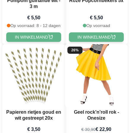
Pompom guirlande wit -
Roze Popcornbekers 5x
3 m
€ 5,50
€ 5,50
Op voorraad: 8 - 12 dagen
Op voorraad
IN WINKELMAND
IN WINKELMAND
26%
Papieren rietjes goud en
Geel rock'n'roll rok -
wit gestreept 20x
Onesize
€ 3,50
€ 22,90
€ 30,90