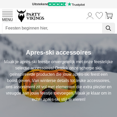
Uitstekend
MENU
Ga naar de inhoud
Apres-ski accessoires
Maak je après-ski feestje onvergetelijk met onze feestelijke
selectie accessoires! Ontdek onze scherpe ski-
geïnspireerde producten die jouw après-ski feest een
boost geven. Van winterse details tot leuke accessoires,
ons assortiment zit vol met elementen die extra plezier en
vreugde aan jouw feestje toevoegen. Maak je klaar om in
echte après-ski stijl te vieren!