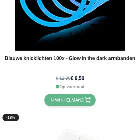
Blauwe knicklichten 100x - Glow in the dark armbanden
€ 9,50
€ 12,90
Op voorraad
IN WINKELMAND
-18%