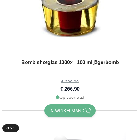
The price depends on the options chosen on the product page
Bomb shotglas 1000x - 100 ml jägerbomb
€ 320,90
€ 266,90
Op voorraad
IN WINKELMAND
-15%