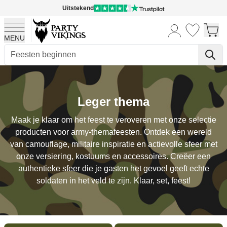
Uitstekend
MENU
Ga naar de inhoud
Leger thema
Maak je klaar om het feest te veroveren met onze selectie
producten voor army-themafeesten. Ontdek een wereld
van camouflage, militaire inspiratie en actievolle sfeer met
onze versiering, kostuums en accessoires. Creëer een
authentieke sfeer die je gasten het gevoel geeft echte
soldaten in het veld te zijn. Klaar, set, feest!