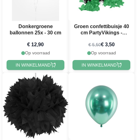
Donkergroene
Groen confettibuisje 40
ballonnen 25x - 30 cm
cm PartyVikings -
Metallic Rechthoekig
€ 12,90
€ 3,50
€ 5,50
Op voorraad
Op voorraad
IN WINKELMAND
IN WINKELMAND