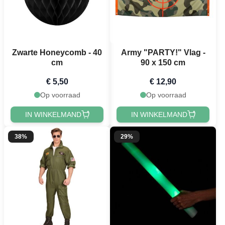
Zwarte Honeycomb - 40
Army "PARTY!" Vlag -
cm
90 x 150 cm
€ 5,50
€ 12,90
Op voorraad
Op voorraad
IN WINKELMAND
IN WINKELMAND
38%
29%