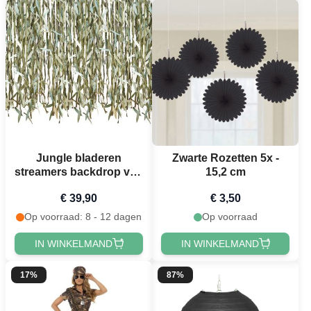
Jungle bladeren
Zwarte Rozetten 5x -
streamers backdrop van
15,2 cm
papier - 100 meter
€ 39,90
€ 3,50
Op voorraad: 8 - 12 dagen
Op voorraad
IN WINKELMAND
IN WINKELMAND
17%
87%