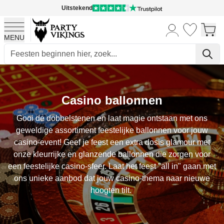
Uitstekend
MENU
Ga naar de inhoud
Casino ballonnen
Gooi de dobbelstenen en laat magie ontstaan met ons
geweldige assortiment feestelijke ballonnen voor jouw
casino-event! Geef je feest een extra dosis glamour met
onze kleurrijke en glanzende ballonnen die zorgen voor
een feestelijke casino-sfeer. Laat het feest "all in" gaan met
ons unieke aanbod dat jouw casino-thema naar nieuwe
hoogten tilt.