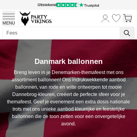
Uitstekend
MENU
Ga naar de inhoud
Danmark ballonnen
Breng leven in je Denemarken-themafeest met ons
assortiment ballonnen! Ons indrukwekkende aanbod
ballonnen, van rode en witte ontwerpen tot mooie
Dannebrog-kleuren, creëert de perfecte sfeer voor je
themafeest. Geef je evenement een extra dosis nationale
trots met ons unieke aanbod kleurrijke en feestelijke
ballonnen die de toon zetten voor een onvergetelijke
avond.