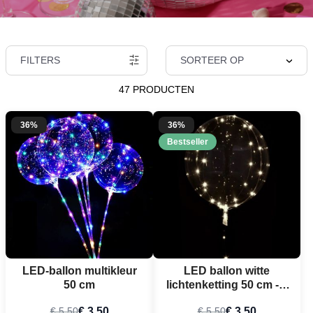
FILTERS
SORTEER OP
47 PRODUCTEN
36%
36%
Bestseller
LED-ballon multikleur
LED ballon witte
50 cm
lichtenketting 50 cm - 3
m
€ 3,50
€ 3,50
€ 5,50
€ 5,50