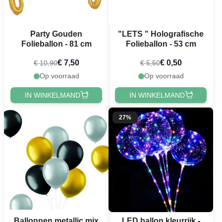
Party Gouden
"LETS " Holografische
Folieballon - 81 cm
Folieballon - 53 cm
€ 7,50
€ 0,50
€ 10,90
€ 5,50
Op voorraad
Op voorraad
IN WINKELMAND
IN WINKELMAND
27%
Ballonnen metallic mix
LED ballon kleurrijk -