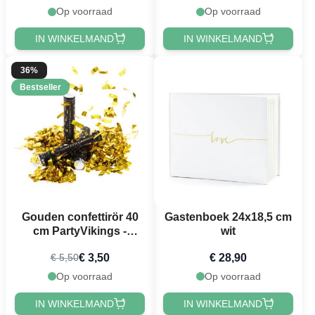
Op voorraad
Op voorraad
IN WINKELMAND
IN WINKELMAND
36%
Bestseller
Gouden confettirör 40
Gastenboek 24x18,5 cm
cm PartyVikings -
wit
Metallic Rechthoekig -
€ 3,50
€ 28,90
€ 5,50
Waterdicht
Op voorraad
Op voorraad
IN WINKELMAND
IN WINKELMAND