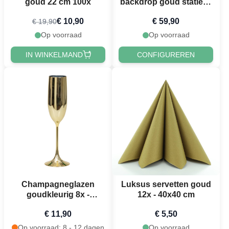
goud 22 cm 100x
backdrop goud statief 2
meter
€ 10,90
€ 59,90
€ 19,90
Op voorraad
Op voorraad
IN WINKELMAND
CONFIGUREREN
Champagneglazen
Luksus servetten goud
goudkleurig 8x -
12x - 40x40 cm
23,8x6,9 cm
€ 11,90
€ 5,50
Op voorraad: 8 - 12 dagen
Op voorraad