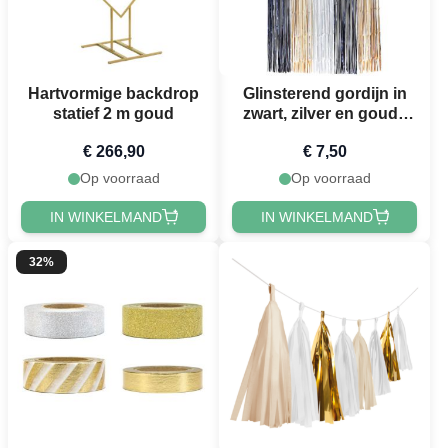
Hartvormige backdrop
Glinsterend gordijn in
statief 2 m goud
zwart, zilver en goud -
100 x 200 cm
€ 266,90
€ 7,50
Op voorraad
Op voorraad
IN WINKELMAND
IN WINKELMAND
32%