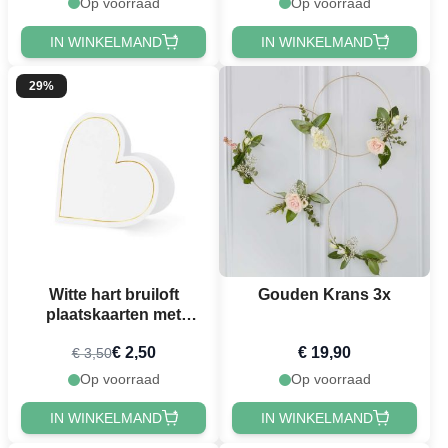
Op voorraad
Op voorraad
IN WINKELMAND
IN WINKELMAND
29%
Witte hart bruiloft
Gouden Krans 3x
plaatskaarten met
gouden rand 10x -
€ 2,50
€ 19,90
€ 3,50
22x15,7 cm
Op voorraad
Op voorraad
IN WINKELMAND
IN WINKELMAND