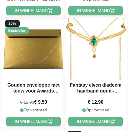
IN WINKELMAND
IN WINKELMAND
20%
Bestseller
Gouden enveloppe met
Fantasy elven diadeem
touw voor Awards
haarband goud -
Exclusief 23x16 cm
onesize
€ 9,50
€ 12,90
€ 11,90
Op voorraad
Op voorraad
IN WINKELMAND
IN WINKELMAND