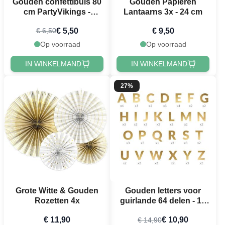
Gouden confettibuis 80
Gouden Papieren
cm PartyVikings -
Lantaarns 3x - 24 cm
Metallic Rechthoekig
€ 5,50
€ 9,50
€ 6,50
Op voorraad
Op voorraad
IN WINKELMAND
IN WINKELMAND
27%
Grote Witte & Gouden
Gouden letters voor
Rozetten 4x
guirlande 64 delen - 14
cm
€ 11,90
€ 10,90
€ 14,90