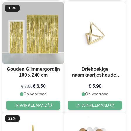
13%
Gouden Glimmergordijn
Driehoekige
100 x 240 cm
naamkaartjeshouder
Goud 10x
€ 6,50
€ 5,90
€ 7,50
Op voorraad
Op voorraad
IN WINKELMAND
IN WINKELMAND
22%