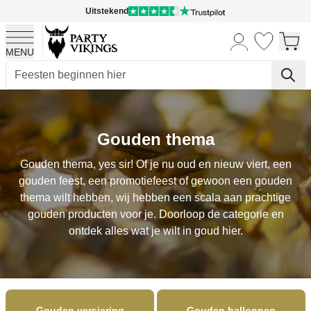
Uitstekend
MENU
Ga naar de inhoud
Gouden thema
Gouden thema, yes sir! Of je nu oud en nieuw viert, een
gouden feest, een promotiefeest of gewoon een gouden
thema wilt hebben, wij hebben een scala aan prachtige
gouden producten voor je. Doorloop de categorie en
ontdek alles wat je wilt in goud hier.
Gouden versiering
Gouden ballonnen