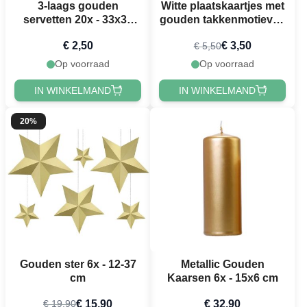
3-laags gouden
Witte plaatskaartjes met
servetten 20x - 33x33
gouden takkenmotieven
cm
10x - 9,5x5,5 cm
€ 2,50
€ 3,50
€ 5,50
Op voorraad
Op voorraad
IN WINKELMAND
IN WINKELMAND
20%
Gouden ster 6x - 12-37
Metallic Gouden
cm
Kaarsen 6x - 15x6 cm
€ 15,90
€ 32,90
€ 19,90