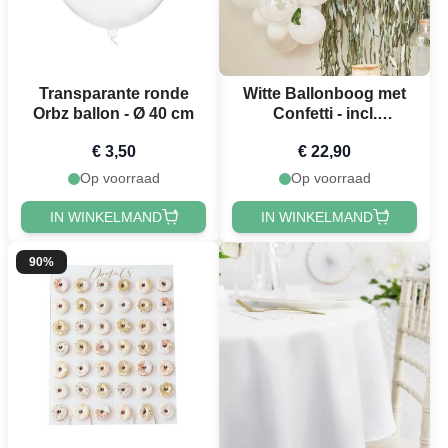
Transparante ronde
Witte Ballonboog met
Orbz ballon - Ø 40 cm
Confetti - incl.
Kunstmatige Bladeren
€ 3,50
€ 22,90
52 delen
Op voorraad
Op voorraad
IN WINKELMAND
IN WINKELMAND
90%