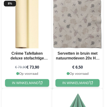
8%
Crème Tafellaken
Servetten in bruin met
deluxe stofachtige
natuurmotieven 20x Het
materiaal 1,2 x 25 meter
Oude Apotheek
€ 73,90
€ 6,50
€ 79,90
Op voorraad
Op voorraad
IN WINKELMAND
IN WINKELMAND