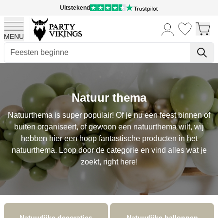
Uitstekend
MENU
Ga naar de inhoud
Natuur thema
Natuurthema is super populair! Of je nu een feest binnen of
buiten organiseert, of gewoon een natuurthema wilt, wij
hebben hier een hoop fantastische producten in het
natuurthema. Loop door de categorie en vind alles wat je
zoekt, right here!
Natuurlijke decoraties
Natuurlijke ballonnen