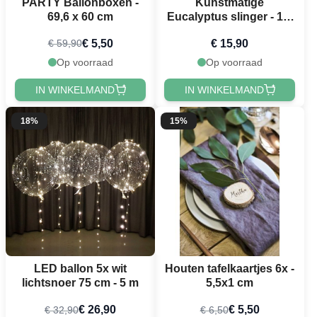
PARTY Ballonboxen -
Kunstmatige
69,6 x 60 cm
Eucalyptus slinger - 1,8
meter
€ 5,50
€ 15,90
€ 59,90
Op voorraad
Op voorraad
IN WINKELMAND
IN WINKELMAND
18%
15%
LED ballon 5x wit
Houten tafelkaartjes 6x -
lichtsnoer 75 cm - 5 m
5,5x1 cm
€ 26,90
€ 5,50
€ 32,90
€ 6,50