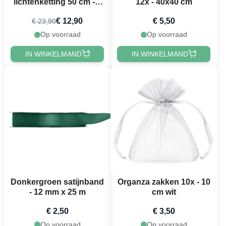
lichtenketting 50 cm - 3
12x - 40x40 cm
m
€ 12,90
€ 5,50
€ 23,90
Op voorraad
Op voorraad
IN WINKELMAND
IN WINKELMAND
Donkergroen satijnband
Organza zakken 10x - 10
- 12 mm x 25 m
cm wit
€ 2,50
€ 3,50
Op voorraad
Op voorraad