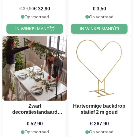
€ 32,90
€ 3,50
€ 39,90
Op voorraad
Op voorraad
IN WINKELMAND
IN WINKELMAND
Zwart
Hartvormige backdrop
decoratiestandaard
statief 2 m goud
voor tafel 98x140-250
€ 52,90
€ 267,90
cm
Op voorraad
Op voorraad