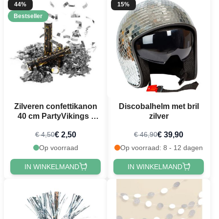
44%
15%
Bestseller
Zilveren confettikanon
Discobalhelm met bril
40 cm PartyVikings -
zilver
Metallic Rechthoekig
€ 2,50
€ 39,90
€ 4,50
€ 46,90
Op voorraad
Op voorraad: 8 - 12 dagen
IN WINKELMAND
IN WINKELMAND