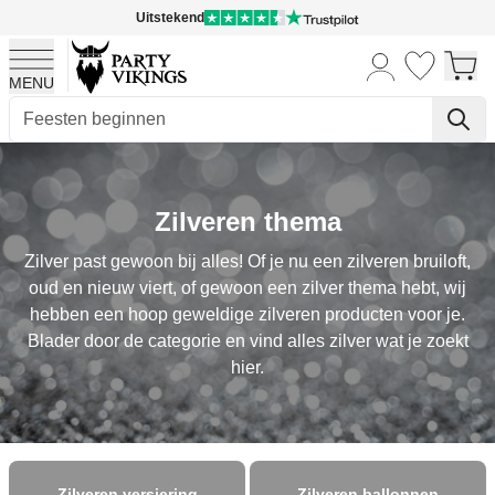
Uitstekend
MENU
Ga naar de inhoud
Zilveren thema
Zilver past gewoon bij alles! Of je nu een zilveren bruiloft,
oud en nieuw viert, of gewoon een zilver thema hebt, wij
hebben een hoop geweldige zilveren producten voor je.
Blader door de categorie en vind alles zilver wat je zoekt
hier.
Zilveren versiering
Zilveren ballonnen