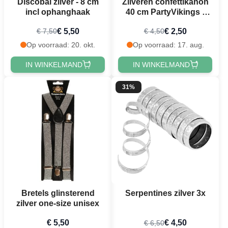
Discobal zilver - 8 cm
Zilveren confettikanon
incl ophanghaak
40 cm PartyVikings -
Metallic Rechthoekig
€ 5,50
€ 2,50
€ 7,50
€ 4,50
Op voorraad: 20. okt.
Op voorraad: 17. aug.
IN WINKELMAND
IN WINKELMAND
31%
Bretels glinsterend
Serpentines zilver 3x
zilver one-size unisex
€ 5,50
€ 4,50
€ 6,50