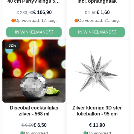
40 cm PartyVikings 50x
incl. ophanghaak
- Metallic Rechthoekig
€ 106,90
€ 1,60
€ 233,90
€ 2,50
Op voorraad: 17. aug.
Op voorraad: 21. aug.
IN WINKELMAND
IN WINKELMAND
32%
Discobal cocktailglas
Zilver kleurige 3D ster
zilver - 568 ml
folieballon - 95 cm
€ 6,50
€ 11,90
€ 9,50
Op voorraad
Op voorraad