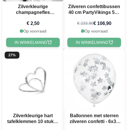
Zilverkleurige
Zilveren confettibussen
champagnefles
40 cm PartyVikings 50x
tafelconfetti - 14 g
- Metallic Rechthoekig
€ 2,50
€ 106,90
€ 233,90
Op voorraad
Op voorraad
IN WINKELMAND
IN WINKELMAND
27%
Zilverkleurige hart
Ballonnen met sterren
tafelklemmen 10 stuks -
zilveren confetti - 6x30
2,5 cm
cm