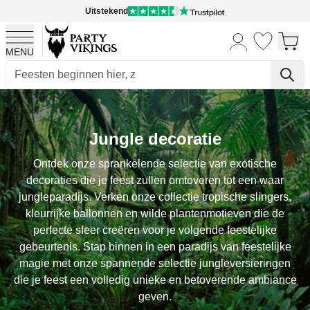
Uitstekend
MENU
Ga naar de inhoud
Jungle decoratie
Ontdek onze sprankelende selectie van exotische
decoraties die je feest zullen omtoveren tot een waar
jungleparadijs. Verken onze collectie tropische slingers,
kleurrijke ballonnen en wilde plantenmotieven die de
perfecte sfeer creëren voor je volgende feestelijke
gebeurtenis. Stap binnen in een paradijs van feestelijke
magie met onze spannende selectie jungleversieringen
die je feest een volledig unieke en betoverende ambiance
geven.