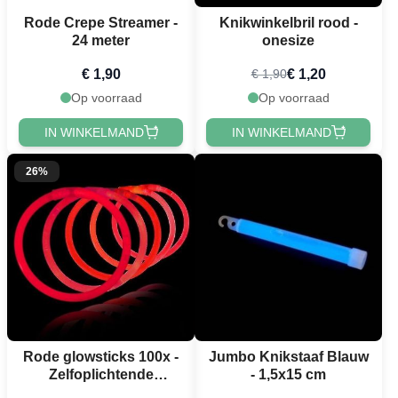
Rode Crepe Streamer -
Knikwinkelbril rood -
24 meter
onesize
€ 1,90
€ 1,20
€ 1,90
Op voorraad
Op voorraad
IN WINKELMAND
IN WINKELMAND
26%
Rode glowsticks 100x -
Jumbo Knikstaaf Blauw
Zelfoplichtende
- 1,5x15 cm
armbanden