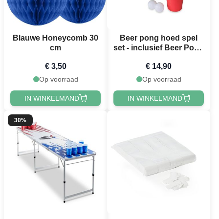
Blauwe Honeycomb 30
Beer pong hoed spel
cm
set - inclusief Beer Pong
hoed, ballen & Rode
€ 3,50
€ 14,90
Bekers
Op voorraad
Op voorraad
IN WINKELMAND
IN WINKELMAND
30%