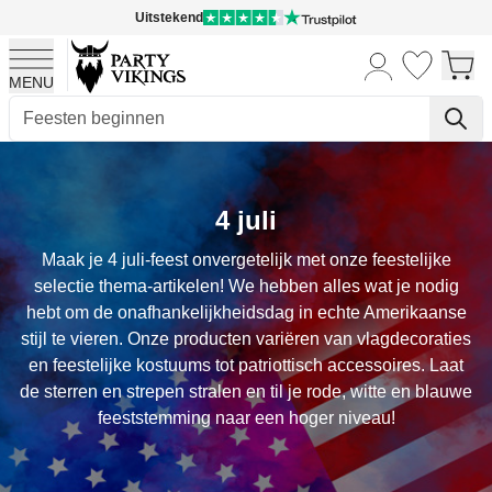
Uitstekend
MENU
Ga naar de inhoud
4 juli
Maak je 4 juli-feest onvergetelijk met onze feestelijke
selectie thema-artikelen! We hebben alles wat je nodig
hebt om de onafhankelijkheidsdag in echte Amerikaanse
stijl te vieren. Onze producten variëren van vlagdecoraties
en feestelijke kostuums tot patriottisch accessoires. Laat
de sterren en strepen stralen en til je rode, witte en blauwe
feeststemming naar een hoger niveau!