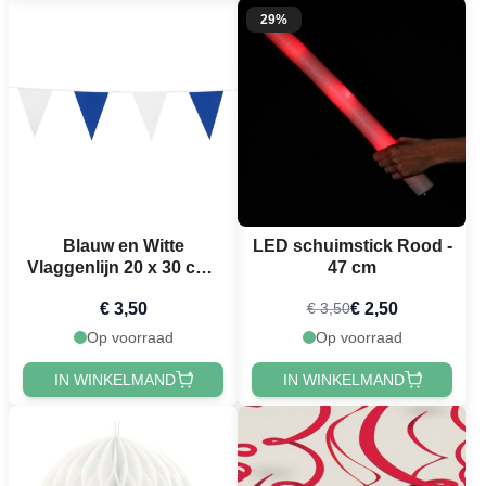
29%
Blauw en Witte
LED schuimstick Rood -
Vlaggenlijn 20 x 30 cm -
47 cm
10 m
€ 3,50
€ 2,50
€ 3,50
Op voorraad
Op voorraad
IN WINKELMAND
IN WINKELMAND