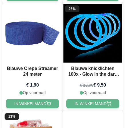
26%
Blauwe Crepe Streamer
Blauwe knicklichten
24 meter
100x - Glow in the dark
armbanden
€ 1,90
€ 9,50
€ 12,90
Op voorraad
Op voorraad
IN WINKELMAND
IN WINKELMAND
13%