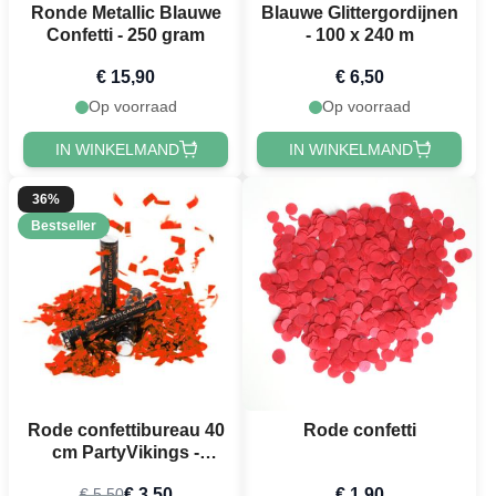
Ronde Metallic Blauwe
Blauwe Glittergordijnen
Confetti - 250 gram
- 100 x 240 m
€ 15,90
€ 6,50
Op voorraad
Op voorraad
IN WINKELMAND
IN WINKELMAND
36%
Bestseller
Rode confettibureau 40
Rode confetti
cm PartyVikings -
Metallic Rechthoekig
€ 3,50
€ 1,90
€ 5,50