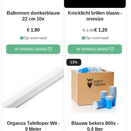
Ballonnen donkerblauw
Knicklicht brillen blauw -
22 cm 10x
onesize
€ 1,90
€ 1,20
€ 1,90
Op voorraad
Op voorraad
IN WINKELMAND
IN WINKELMAND
13%
Organza Tafelloper Wit -
Blauwe bekers 800x -
9 Meter
0,4 liter