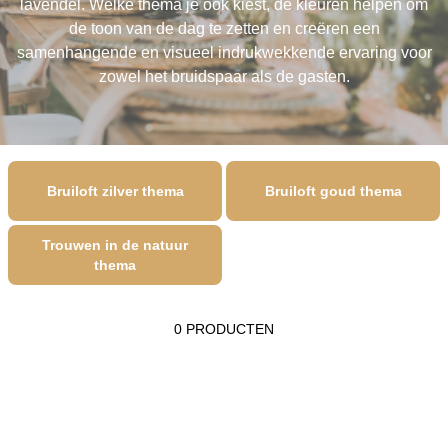
lavendel. Welke thema je ook kiest, de kleuren helpen om
de toon van de dag te zetten en creëren een
samenhangende en visueel indrukwekkende ervaring voor
zowel het bruidspaar als de gasten.
Bruiloft zilver thema
Bruiloft goud thema
Trouwen in de natuur
thema
0 PRODUCTEN