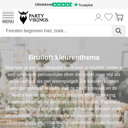
Uitstekend
MENU
Ga naar de inhoud
Bruiloft kleurenthema
Wanneer je een kleurenpalet kiest voor je bruiloft, creëer je
een unieke en persoonlijke sfeer die zowel jouw stijl als
jullie verhaal als stel weerspiegelt. De kleuren kunnen
worden gebruikt in alles, van de bruid's boeket en de
keuze van de bruidegom's stropdas tot tafeldekking,
bloemstukken en de decoratie van de locatie. Populaire
kleurenschema's zijn onder andere neutrale kleuren zoals
wit en natuur, meer dramatische en moderne kleuren zoals
zilver en goud, en romantische pasteltinten zoals roze en