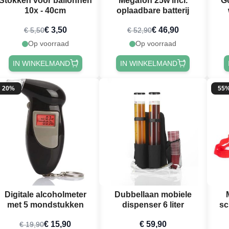
Stokken voor ballonnen
Megafon 25w incl.
G
10x - 40cm
oplaadbare batterij
€ 3,50
€ 46,90
€ 5,50
€ 52,90
Me
Op voorraad
Op voorraad
IN WINKELMAND
IN WINKELMAND
20%
55
Digitale alcoholmeter
Dubbellaan mobiele
met 5 mondstukken
dispenser 6 liter
sc
€ 15,90
€ 59,90
€ 19,90