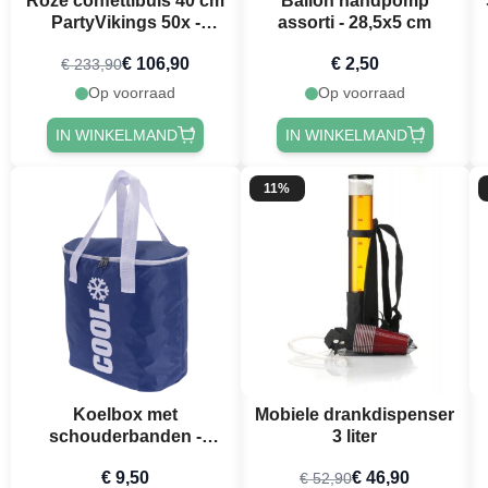
Roze confettibuis 40 cm
Ballon handpomp
PartyVikings 50x -
assorti - 28,5x5 cm
Metallic Rechthoekig
€ 106,90
€ 2,50
€ 233,90
Op voorraad
Op voorraad
IN WINKELMAND
IN WINKELMAND
11%
Koelbox met
Mobiele drankdispenser
schouderbanden -
3 liter
38x21x37 cm
€ 9,50
€ 46,90
€ 52,90