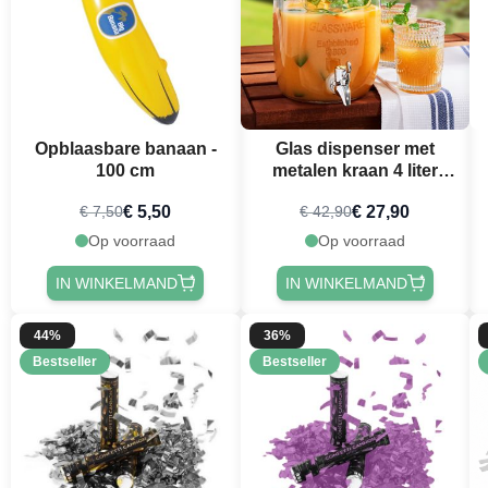
Opblaasbare banaan -
Glas dispenser met
100 cm
metalen kraan 4 liter
deluxe
€ 5,50
€ 27,90
€ 7,50
€ 42,90
Op voorraad
Op voorraad
IN WINKELMAND
IN WINKELMAND
44%
36%
Bestseller
Bestseller