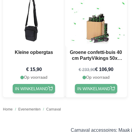
Kleine opbergtas
Groene confetti-buis 40
cm PartyVikings 50x -
Metallic Rechthoekig
€ 15,90
€ 106,90
€ 233,90
Op voorraad
Op voorraad
IN WINKELMAND
IN WINKELMAND
Home
/
Evenementen
/
Carnaval
Carnaval accessoires: Maak j