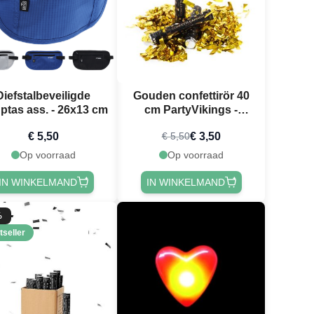
Diefstalbeveiligde
Gouden confettirör 40
ptas ass. - 26x13 cm
cm PartyVikings -
Metallic Rechthoekig -
€ 5,50
€ 3,50
€ 5,50
Waterdicht
Op voorraad
Op voorraad
IN WINKELMAND
IN WINKELMAND
%
tseller