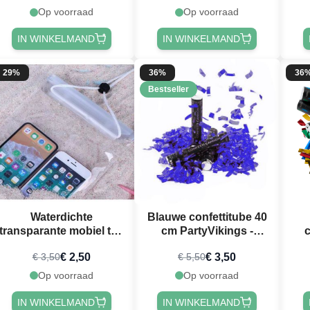
Op voorraad
Op voorraad
IN WINKELMAND
IN WINKELMAND
29%
36%
36
Bestseller
Waterdichte
Blauwe confettitube 40
transparante mobiel tas
cm PartyVikings -
c
27,5x17,5 cm
Metallic Rechthoekig
€ 2,50
€ 3,50
€ 3,50
€ 5,50
Re
Op voorraad
Op voorraad
IN WINKELMAND
IN WINKELMAND