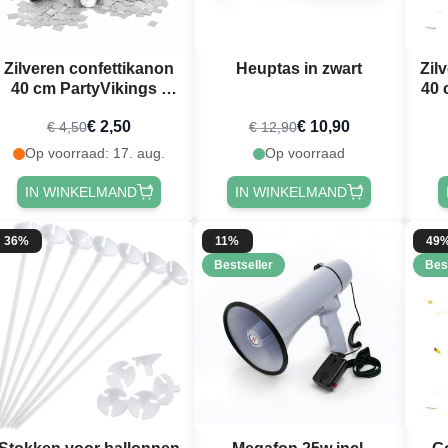
Zilveren confettikanon
Heuptas in zwart
Zil
40 cm PartyVikings -
40 
Metallic Rechthoekig
- 
€ 2,50
€ 10,90
€ 4,50
€ 12,90
Op voorraad: 17. aug.
Op voorraad
IN WINKELMAND
IN WINKELMAND
36%
11%
49
Bestseller
Bes