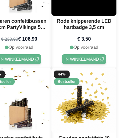
veren confettibussen
Rode knipperende LED
cm PartyVikings 50x
hartbadge 3,5 cm
Metallic Rechthoekig
€ 106,90
€ 3,50
€ 233,90
Op voorraad
Op voorraad
IN WINKELMAND
IN WINKELMAND
%
44%
tseller
Bestseller