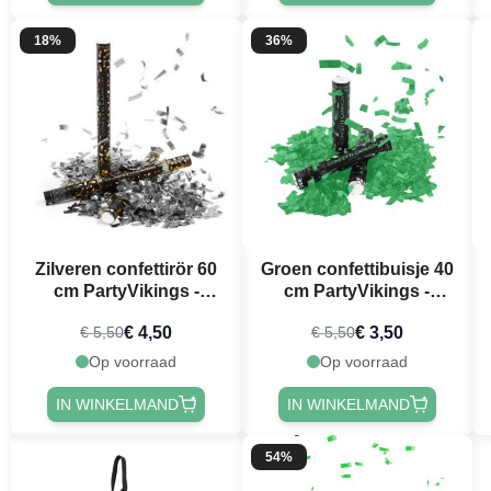
18%
36%
Zilveren confettirör 60
Groen confettibuisje 40
cm PartyVikings -
cm PartyVikings -
Metallic Rechthoekig
Metallic Rechthoekig
€ 4,50
€ 3,50
€ 5,50
€ 5,50
Op voorraad
Op voorraad
IN WINKELMAND
IN WINKELMAND
54%