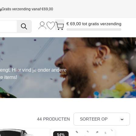
Gratis verzending vanaf €69,00
Toggle minicart, Cart is empty
€ 69,00 tot gratis verzending
engt. Hier vind je onder andere
e items!
44 PRODUCTEN
SORTEER OP
%
54%