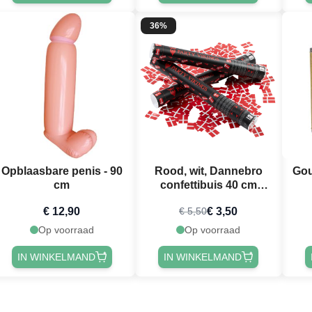
36%
Opblaasbare penis - 90
Rood, wit, Dannebro
Gou
cm
confettibuis 40 cm
PartyVikings
€ 12,90
€ 3,50
€ 5,50
Op voorraad
Op voorraad
IN WINKELMAND
IN WINKELMAND