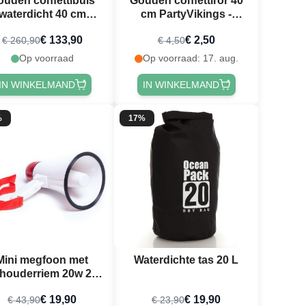
ouden confettibuis
Gouden confettirör 40
waterdicht 40 cm
cm PartyVikings -
PartyVikings 50x -
Metallic Rechthoekig -
€ 133,90
€ 2,50
€ 260,90
€ 4,50
tallic Rechthoekig
Waterdicht
Op voorraad
Op voorraad: 17. aug.
IN WINKELMAND
IN WINKELMAND
%
17%
Mini megfoon met
Waterdichte tas 20 L
houderriem 20w 20
cm
€ 19,90
€ 19,90
€ 43,90
€ 23,90