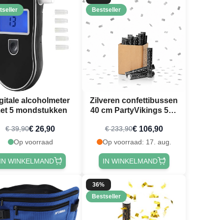
tseller
Bestseller
gitale alcoholmeter
Zilveren confettibussen
et 5 mondstukken
40 cm PartyVikings 50x
- Metallic Rechthoekig
€ 26,90
€ 106,90
€ 39,90
€ 233,90
Op voorraad
Op voorraad: 17. aug.
IN WINKELMAND
IN WINKELMAND
36%
Bestseller