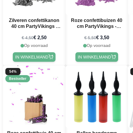
Zilveren confettikanon
Roze confettibuizen 40
40 cm PartyVikings -
cm PartyVikings -
Metallic Rechthoekig
Metallic Rechthoekig
€ 2,50
€ 3,50
€ 4,50
€ 5,50
Op voorraad
Op voorraad
IN WINKELMAND
IN WINKELMAND
54%
Bestseller