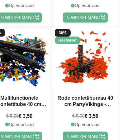
Op voorraad
Op voorraad
IN WINKELMAND
IN WINKELMAND
%
36%
Bestseller
Multifunctionele
Rode confettibureau 40
onfettitube 40 cm
cm PartyVikings -
PartyVikings
Metallic Rechthoekig
€ 3,50
€ 3,50
€ 5,50
€ 5,50
chthoekige confetti
Op voorraad
Op voorraad
IN WINKELMAND
IN WINKELMAND