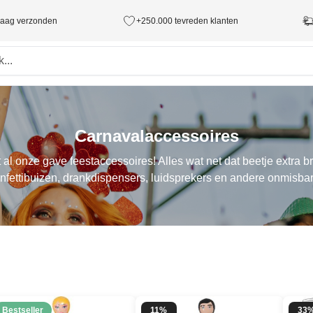
ndaag verzonden
+250.000 tevreden klanten
Carnavalaccessoires
al onze gave feestaccessoires! Alles wat net dat beetje extra br
nfettibuizen, drankdispensers, luidsprekers en andere onmisbar
Bestseller
11%
33