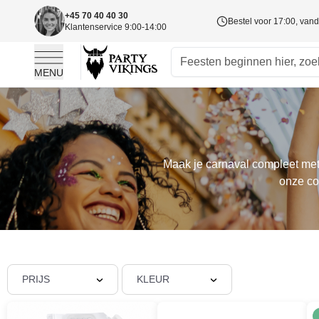
+45 70 40 40 30
Bestel voor 17:00, va
Klantenservice 9:00-14:00
MENU
Ga naar de inhoud
Maak je carnaval compleet met 
onze co
PRIJS
KLEUR