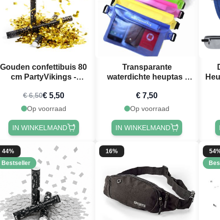
Gouden confettibuis 80
Transparante
cm PartyVikings -
waterdichte heuptas -
Heu
Metallic Rechthoekig
17x22 cm
€ 5,50
€ 7,50
€ 6,50
Op voorraad
Op voorraad
IN WINKELMAND
IN WINKELMAND
44%
16%
54
Bestseller
Bes