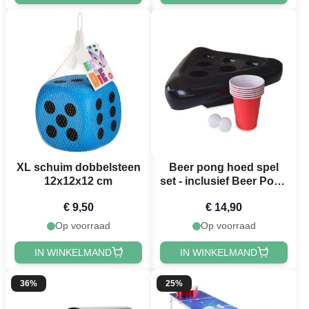
XL schuim dobbelsteen
Beer pong hoed spel
12x12x12 cm
set - inclusief Beer Pong
hoed, ballen & Rode
€ 9,50
€ 14,90
Bekers
Op voorraad
Op voorraad
IN WINKELMAND
IN WINKELMAND
36%
25%