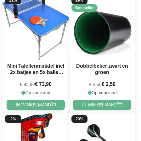
21%
29%
Bestseller
Mini Tafeltennistafel incl
Dobbelbeker zwart en
2x batjes en 5x ballen
groen
126x69 cm
€ 73,90
€ 2,50
€ 93,90
€ 3,50
Op voorraad
Op voorraad
IN WINKELMAND
IN WINKELMAND
2%
20%