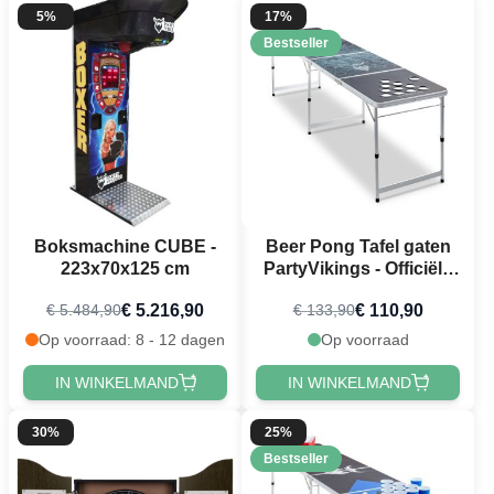
5%
17%
Bestseller
Boksmachine CUBE -
Beer Pong Tafel gaten
223x70x125 cm
PartyVikings - Officiële
maten
€ 5.216,90
€ 110,90
€ 5.484,90
€ 133,90
Op voorraad: 8 - 12 dagen
Op voorraad
IN WINKELMAND
IN WINKELMAND
30%
25%
Bestseller