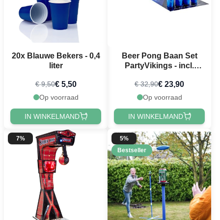
20x Blauwe Bekers - 0,4
Beer Pong Baan Set
liter
PartyVikings - incl.
Tafelkleed, bekers &
€ 5,50
€ 23,90
€ 9,50
€ 32,90
Beer pong ballen
Op voorraad
Op voorraad
IN WINKELMAND
IN WINKELMAND
7%
5%
Bestseller