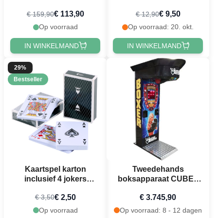
afmetingen
€ 113,90
€ 9,50
€ 159,90
€ 12,90
Op voorraad
Op voorraad: 20. okt.
IN WINKELMAND
IN WINKELMAND
29%
Bestseller
Kaartspel karton
Tweedehands
inclusief 4 jokers
boksapparaat CUBE -
PartyVikings
2018, super staat
€ 2,50
€ 3.745,90
€ 3,50
speelkaarten
Op voorraad
Op voorraad: 8 - 12 dagen