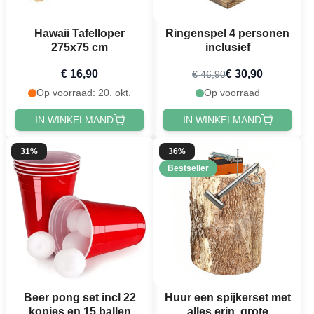
Hawaii Tafelloper
Ringenspel 4 personen
275x75 cm
inclusief
€ 16,90
€ 30,90
€ 46,90
Op voorraad: 20. okt.
Op voorraad
IN WINKELMAND
IN WINKELMAND
31%
36%
Bestseller
Beer pong set incl 22
Huur een spijkerset met
kopjes en 15 ballen
alles erin, grote