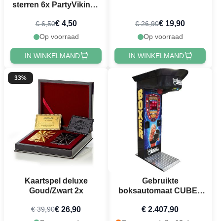
sterren 6x PartyVikings
- Beer Pong ballen
€ 4,50
€ 19,90
€ 6,50
€ 26,90
Op voorraad
Op voorraad
IN WINKELMAND
IN WINKELMAND
33%
Kaartspel deluxe
Gebruikte
Goud/Zwart 2x
boksautomaat CUBE -
2017, goede staat
€ 26,90
€ 2.407,90
€ 39,90