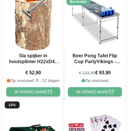
Bestseller
Sla spijker in
Beer Pong Tafel Flip
houtsplinter H22xD40
Cup PartyVikings -
cm
Officiële afmetingen
€ 52,90
€ 93,90
€ 133,90
Op voorraad: 8 - 12 dagen
Op voorraad
IN WINKELMAND
IN WINKELMAND
14%