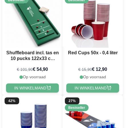
Bestseller
Bestseller
Shuffleboard incl. tas en
Red Cups 50x - 0,4 liter
10 pucks 122x33 cm
PartyVikings
€ 54,90
€ 12,90
€ 101,90
€ 15,90
Op voorraad
Op voorraad
IN WINKELMAND
IN WINKELMAND
42%
27%
Bestseller