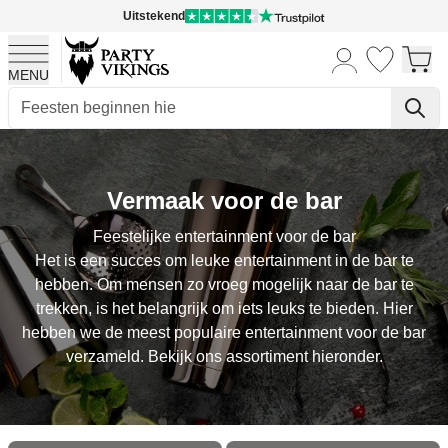
Uitstekend
MENU
Ga naar de inhoud
Vermaak voor de bar
Feestelijke entertainment voor de bar
Het is een succes om leuke entertainment in de bar te
hebben. Om mensen zo vroeg mogelijk naar de bar te
trekken, is het belangrijk om iets leuks te bieden. Hier
hebben we de meest populaire entertainment voor de bar
verzameld. Bekijk ons assortiment hieronder.