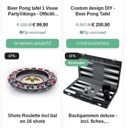
Beer Pong tafel 1 Vouw
Custom design DIY -
PartyVikings - Officiële
Beer Pong Tafel
afmetingen
€ 99,90
€ 200,90
€ 133,90
€ 267,90
Op voorraad
Op voorraad
IN WINKELMAND
CONFIGUREREN
37%
11%
Bestseller
Shots Roulette incl bal
Backgammon deluxe -
en 16 shots
incl. fiches,
dobbelstenen &