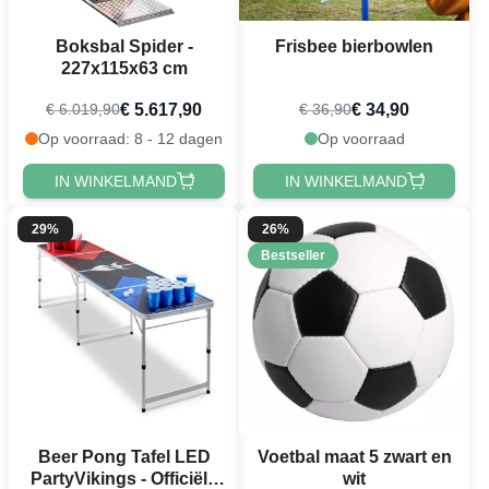
Boksbal Spider -
Frisbee bierbowlen
227x115x63 cm
€ 5.617,90
€ 34,90
€ 6.019,90
€ 36,90
Op voorraad: 8 - 12 dagen
Op voorraad
IN WINKELMAND
IN WINKELMAND
29%
26%
Bestseller
Beer Pong Tafel LED
Voetbal maat 5 zwart en
PartyVikings - Officiële
wit