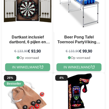
Dartkast inclusief
Beer Pong Tafel
dartbord, 6 pijlen en
Toernooi PartyVikings -
scorebord
Officiële afmetingen
€ 93,90
€ 99,90
€ 133,90
€ 133,90
Op voorraad
Op voorraad
IN WINKELMAND
IN WINKELMAND
26%
4%
Bestseller