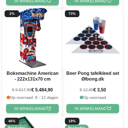
IN WINKELMAND
IN WINKELMAND
2%
73%
Boksmachine American
Beer Pong tafelkleed set
- 222x131x70 cm
Ølbong.dk
€ 5.484,90
€ 3,50
€ 5.617,90
€ 12,90
Op voorraad: 8 - 12 dagen
Op voorraad
IN WINKELMAND
IN WINKELMAND
46%
19%