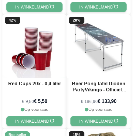
IN WINKELMAND
IN WINKELMAND
42%
28%
Red Cups 20x - 0,4 liter
Beer Pong tafel Dioden
PartyVikings - Officiële
maten
€ 5,50
€ 133,90
€ 9,50
€ 186,90
Op voorraad
Op voorraad
IN WINKELMAND
IN WINKELMAND
Bestseller
15%