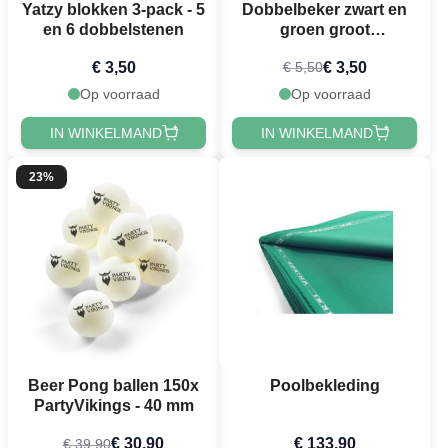
Yatzy blokken 3-pack - 5
Dobbelbeker zwart en
en 6 dobbelstenen
groen groot
partyvikings
€ 3,50
€ 3,50
€ 5,50
Op voorraad
Op voorraad
IN WINKELMAND
IN WINKELMAND
23%
Beer Pong ballen 150x
Poolbekleding
PartyVikings - 40 mm
€ 30,90
€ 133,90
€ 39,90