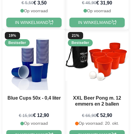
€ 3,50
€ 31,90
€ 5,50
€ 46,90
oplaadbare batterij &
oplader
Op voorraad
Op voorraad
IN WINKELMAND
IN WINKELMAND
19%
21%
Bestseller
Bestseller
Blue Cups 50x - 0,4 liter
XXL Beer Pong m. 12
emmers en 2 ballen
€ 12,90
€ 52,90
€ 15,90
€ 66,90
Op voorraad
Op voorraad: 20. okt.