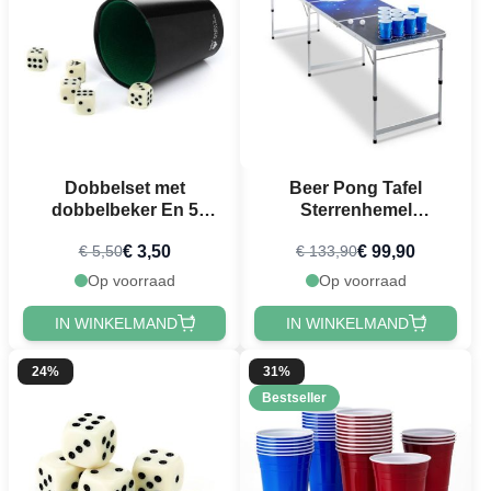
Dobbelset met
Beer Pong Tafel
dobbelbeker En 5
Sterrenhemel
Dobbelstenen
PartyVikings - Officiële
€ 3,50
€ 99,90
€ 5,50
€ 133,90
PartyVikings
afmetingen
Op voorraad
Op voorraad
IN WINKELMAND
IN WINKELMAND
24%
31%
Bestseller