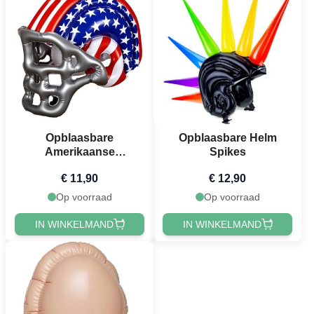
Opblaasbare
Opblaasbare Helm
Amerikaanse
Spikes
Voetbalhelm in Stars &
€ 11,90
€ 12,90
Stripes
Op voorraad
Op voorraad
IN WINKELMAND
IN WINKELMAND