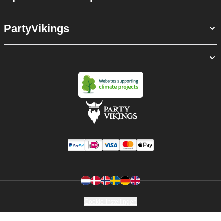
PartyVikings
Cookie-instellingen
Copyright © PartyVikings ApS