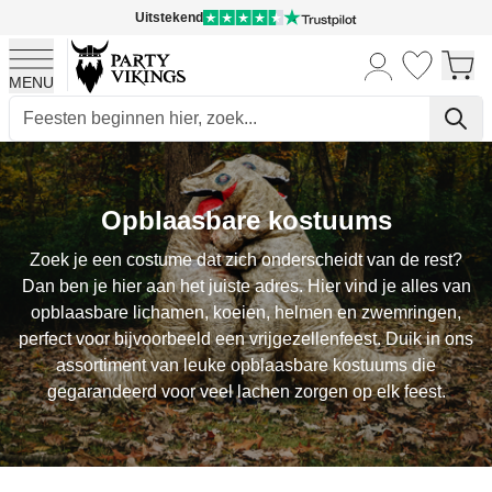
Uitstekend
MENU
Ga naar de inhoud
Opblaasbare kostuums
Zoek je een costume dat zich onderscheidt van de rest?
Dan ben je hier aan het juiste adres. Hier vind je alles van
opblaasbare lichamen, koeien, helmen en zwemringen,
perfect voor bijvoorbeeld een vrijgezellenfeest. Duik in ons
assortiment van leuke opblaasbare kostuums die
gegarandeerd voor veel lachen zorgen op elk feest.