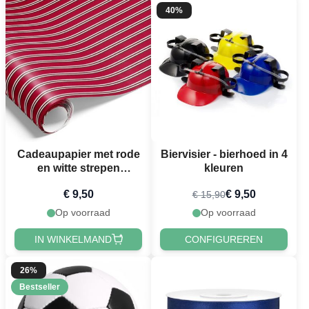
40%
Cadeaupapier met rode
Biervisier - bierhoed in 4
en witte strepen
kleuren
cadeauverpakking
€ 9,50
€ 9,50
€ 15,90
500x70 cm Het Oude
Apotheek
Op voorraad
Op voorraad
IN WINKELMAND
CONFIGUREREN
26%
Bestseller