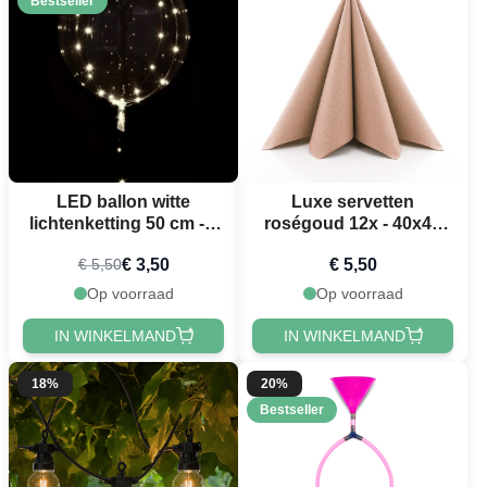
Bestseller
LED ballon witte
Luxe servetten
lichtenketting 50 cm - 3
roségoud 12x - 40x40
m
cm
€ 3,50
€ 5,50
€ 5,50
Op voorraad
Op voorraad
IN WINKELMAND
IN WINKELMAND
18%
20%
Bestseller