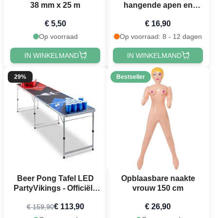
38 mm x 25 m
hangende apen en
bladeren - 4 meter
€ 5,50
€ 16,90
Op voorraad
Op voorraad: 8 - 12 dagen
IN WINKELMAND
IN WINKELMAND
29%
Bestseller
Beer Pong Tafel LED
Opblaasbare naakte
PartyVikings - Officiële
vrouw 150 cm
afmetingen
€ 113,90
€ 26,90
€ 159,90