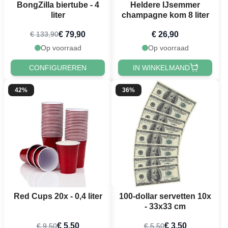
BongZilla biertube - 4
Heldere IJsemmer
liter
champagne kom 8 liter
€ 79,90
€ 26,90
€ 133,90
Op voorraad
Op voorraad
CONFIGUREREN
IN WINKELMAND
42%
36%
Red Cups 20x - 0,4 liter
100-dollar servetten 10x
- 33x33 cm
€ 5,50
€ 3,50
€ 9,50
€ 5,50