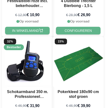
Festivalstoel roze incl.
4 Dubbele Trechter
bekerhouder
Bierbong - 1,5 L
campingstoel
€ 10,90
€ 26,90
€ 12,90
€ 28,90
Op voorraad
Op voorraad
IN WINKELMAND
CONFIGUREREN
32%
15%
Bestseller
Schokarmband 350 m.
Pokerkleed 180x90 cm
Professioneel
stof groen
waterdicht incl.
€ 31,90
€ 39,90
€ 46,90
€ 46,90
oplaadbare batterij &