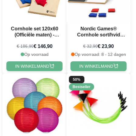
Cornhole set 120x60
Nordic Games®
(Officiële maten) -
Cornhole sort/hvid
Inclusief 8 werptassen
60x30 cm
€ 146,90
€ 23,90
€ 186,90
€ 32,90
PartyVikings
Op voorraad
Op voorraad: 8 - 12 dagen
IN WINKELMAND
IN WINKELMAND
50%
Bestseller