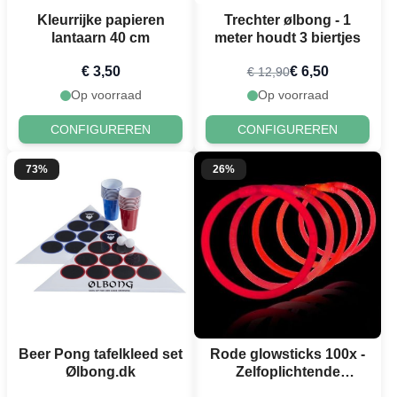
Kleurrijke papieren
Trechter ølbong - 1
lantaarn 40 cm
meter houdt 3 biertjes
€ 3,50
€ 6,50
€ 12,90
Op voorraad
Op voorraad
CONFIGUREREN
CONFIGUREREN
73%
26%
Beer Pong tafelkleed set
Rode glowsticks 100x -
Ølbong.dk
Zelfoplichtende
armbanden