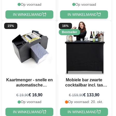
oplader
Op voorraad
Op voorraad
IN WINKELMAND
IN WINKELMAND
15%
16%
Bestseller
Kaartmenger - snelle en
Mobiele bar zwarte
automatische
cocktailbar incl. tas
kaartmenger
draagbaar - 115x100 cm
€ 16,90
€ 133,90
€ 19,90
€ 159,90
Op voorraad
Op voorraad: 20. okt.
IN WINKELMAND
IN WINKELMAND