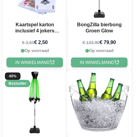
Kaartspel karton
BongZilla bierbong
inclusief 4 jokers
Groen Glow
PartyVikings
€ 2,50
€ 79,90
€ 3,50
€ 133,90
speelkaarten
Op voorraad
Op voorraad
IN WINKELMAND
IN WINKELMAND
40%
Bestseller