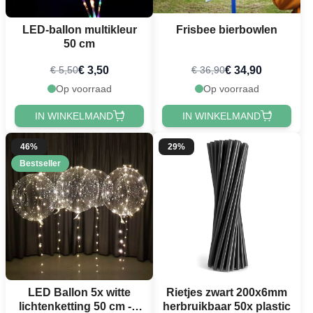
LED-ballon multikleur
Frisbee bierbowlen
50 cm
€ 3,50
€ 34,90
€ 5,50
€ 36,90
Op voorraad
Op voorraad
IN WINKELMAND
IN WINKELMAND
46%
29%
Bestseller
LED Ballon 5x witte
Rietjes zwart 200x6mm
lichtenketting 50 cm - 3
herbruikbaar 50x plastic