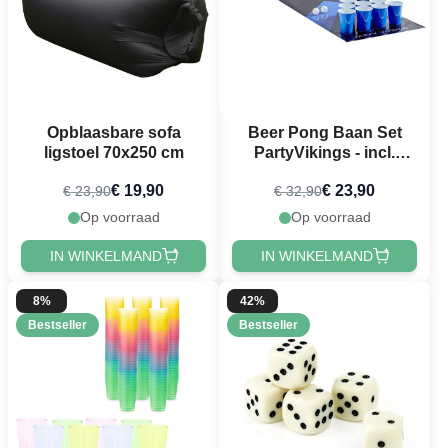
Opblaasbare sofa
Beer Pong Baan Set
ligstoel 70x250 cm
PartyVikings - incl.
Tafelkleed, bekers &
€ 19,90
€ 23,90
€ 23,90
€ 32,90
Beer pong ballen
Op voorraad
Op voorraad
IN WINKELMAND
IN WINKELMAND
8%
42%
Bestseller
Bestseller