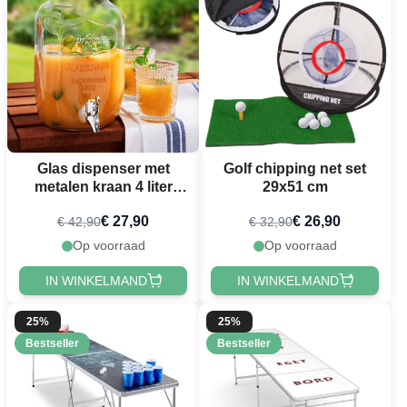
Glas dispenser met
Golf chipping net set
metalen kraan 4 liter
29x51 cm
deluxe
€ 27,90
€ 26,90
€ 42,90
€ 32,90
Op voorraad
Op voorraad
IN WINKELMAND
IN WINKELMAND
25%
25%
Bestseller
Bestseller