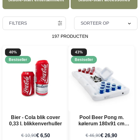
FILTERS
SORTEER OP
197 PRODUCTEN
40%
43%
Bestseller
Bestseller
Bier - Cola blik cover
Pool Beer Pong m.
0,33 l. blikkenverhuller
kølerum 180x91 cm
PartyVikings
€ 6,50
€ 26,90
€ 10,90
€ 46,90