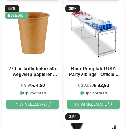
55%
30%
Bestseller
270 ml koffiebeker 50x
Beer Pong tafel USA
wegwerp papieren
PartyVikings - Officiële
bekers
afmetingen
€ 4,50
€ 93,90
€ 9,90
€ 133,90
Op voorraad
Op voorraad
IN WINKELMAND
IN WINKELMAND
31%