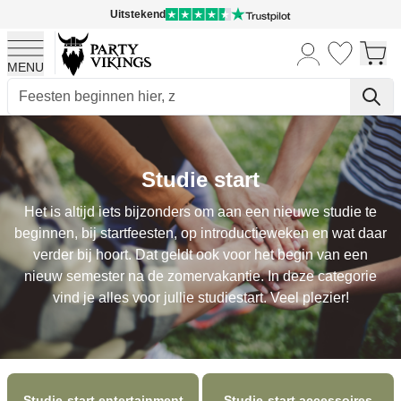
Uitstekend
MENU
Ga naar de inhoud
Studie start
Het is altijd iets bijzonders om aan een nieuwe studie te
beginnen, bij startfeesten, op introductieweken en wat daar
verder bij hoort. Dat geldt ook voor het begin van een
nieuw semester na de zomervakantie. In deze categorie
vind je alles voor jullie studiestart. Veel plezier!
Studie-start entertainment
Studie-start accessoires