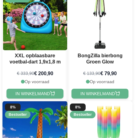
XXL opblaasbare
BongZilla bierbong
voetbal-dart 1,9x1,8 m
Groen Glow
€ 200,90
€ 79,90
€ 333,90
€ 133,90
Op voorraad
Op voorraad
IN WINKELMAND
IN WINKELMAND
8%
8%
Bestseller
Bestseller