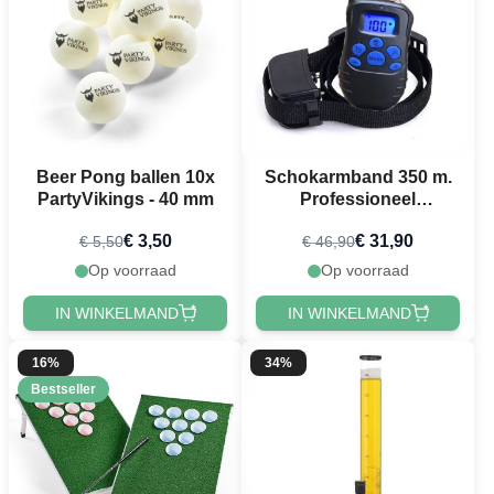
Beer Pong ballen 10x
Schokarmband 350 m.
PartyVikings - 40 mm
Professioneel
waterdicht incl.
€ 3,50
€ 31,90
€ 5,50
€ 46,90
oplaadbare batterij &
oplader
Op voorraad
Op voorraad
IN WINKELMAND
IN WINKELMAND
16%
34%
Bestseller