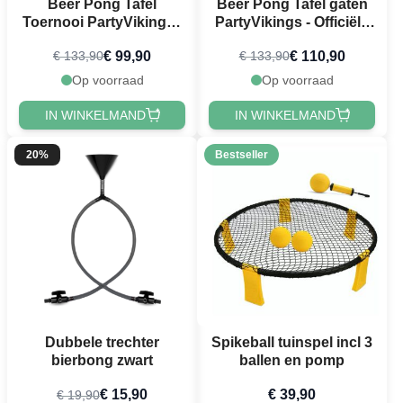
Beer Pong Tafel
Beer Pong Tafel gaten
Toernooi PartyVikings -
PartyVikings - Officiële
Officiële afmetingen
maten
€ 99,90
€ 110,90
€ 133,90
€ 133,90
Op voorraad
Op voorraad
IN WINKELMAND
IN WINKELMAND
20%
Bestseller
Dubbele trechter
Spikeball tuinspel incl 3
bierbong zwart
ballen en pomp
€ 15,90
€ 39,90
€ 19,90