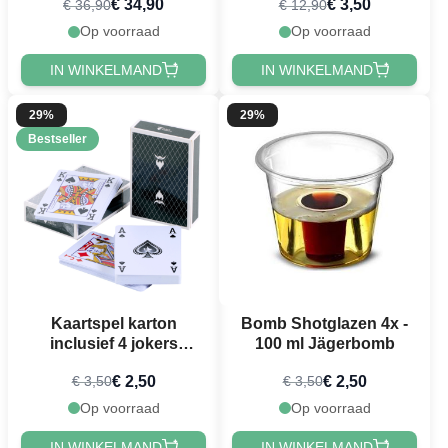
€ 34,90
€ 3,50
€ 36,90
€ 12,90
Op voorraad
Op voorraad
IN WINKELMAND
IN WINKELMAND
29%
29%
Bestseller
Kaartspel karton
Bomb Shotglazen 4x -
inclusief 4 jokers
100 ml Jägerbomb
PartyVikings
€ 2,50
€ 2,50
€ 3,50
€ 3,50
speelkaarten
Op voorraad
Op voorraad
IN WINKELMAND
IN WINKELMAND