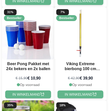
IN WINKELMAND
IN WINKELMAND
31%
7%
Bestseller
Bestseller
Beer Pong Pakket met
Viking Extreme
24x bekers en 2x ballen
bierbong 100 cm
PartyVikings®
€ 10,90
€ 39,90
€ 15,90
€ 42,90
Op voorraad
Op voorraad
IN WINKELMAND
IN WINKELMAND
35%
18%