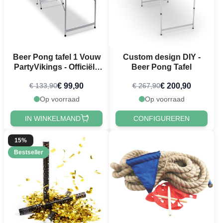
Beer Pong tafel 1 Vouw
Custom design DIY -
PartyVikings - Officiële
Beer Pong Tafel
afmetingen
€ 99,90
€ 200,90
€ 133,90
€ 267,90
Op voorraad
Op voorraad
IN WINKELMAND
CONFIGUREREN
15%
Bestseller