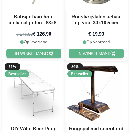
Bobspel van hout
Roestvrijstalen schaal
inclusief poten - 88x88
op voet 30x18,5 cm
cm
€ 126,90
€ 19,90
€ 146,90
Op voorraad
Op voorraad
IN WINKELMAND
IN WINKELMAND
25%
26%
Bestseller
Bestseller
DIY Witte Beer Pong
Ringspel met scorebord