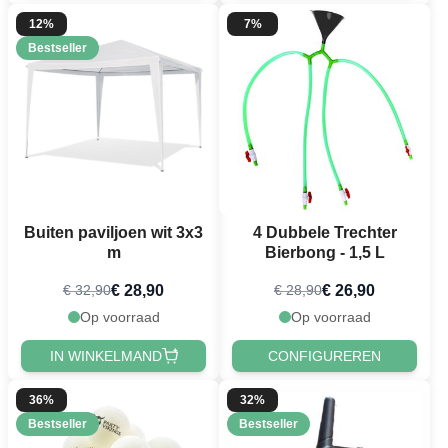
12%
7%
Bestseller
Buiten paviljoen wit 3x3
4 Dubbele Trechter
m
Bierbong - 1,5 L
€ 28,90
€ 26,90
€ 32,90
€ 28,90
Op voorraad
Op voorraad
IN WINKELMAND
CONFIGUREREN
36%
32%
Bestseller
Bestseller