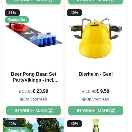
27%
40%
Bestseller
Beer Pong Baan Set
Bierhelm - Geel
PartyVikings - incl.
Tafelkleed, bekers &
€ 23,90
€ 9,50
€ 32,90
€ 15,90
Beer pong ballen
Op voorraad
Op voorraad
IN WINKELMAND
IN WINKELMAND
40%
40%
Bestseller