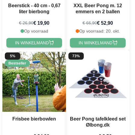
Beerstick - 40 cm - 0,67
XXL Beer Pong m. 12
liter bierbong
emmers en 2 ballen
€ 19,90
€ 52,90
€ 26,90
€ 66,90
Op voorraad
Op voorraad: 20. okt.
IN WINKELMAND
IN WINKELMAND
5%
73%
Bestseller
Frisbee bierbowlen
Beer Pong tafelkleed set
Ølbong.dk