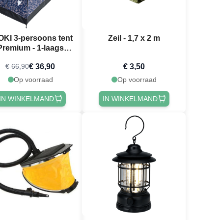
OKI 3-persoons tent
Zeil - 1,7 x 2 m
Premium - 1-laags
ivaltent PartyVikings
€ 36,90
€ 3,50
€ 66,90
Op voorraad
Op voorraad
IN WINKELMAND
IN WINKELMAND