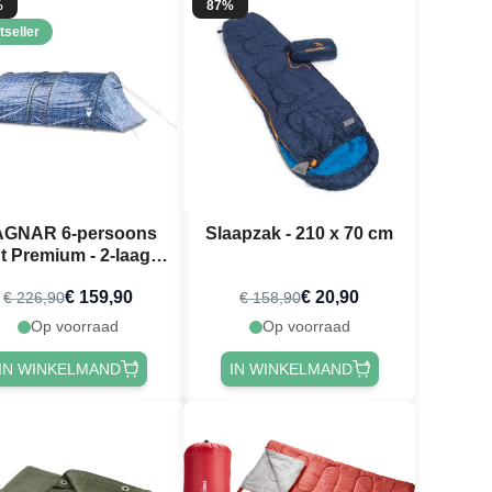
%
87%
tseller
GNAR 6-persoons
Slaapzak - 210 x 70 cm
nt Premium - 2-laags
ivaltent PartyVikings
€ 159,90
€ 20,90
€ 226,90
€ 158,90
Op voorraad
Op voorraad
IN WINKELMAND
IN WINKELMAND