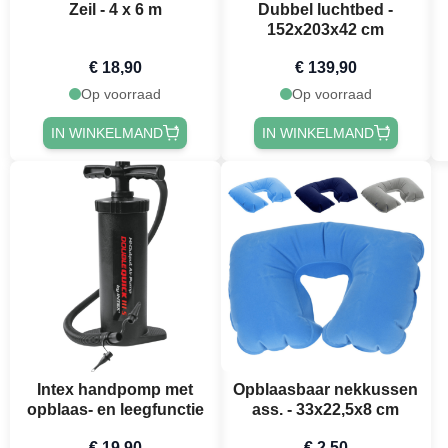
Zeil - 4 x 6 m
Dubbel luchtbed -
152x203x42 cm
€ 18,90
€ 139,90
Op voorraad
Op voorraad
IN WINKELMAND
IN WINKELMAND
Intex handpomp met
Opblaasbaar nekkussen
opblaas- en leegfunctie
ass. - 33x22,5x8 cm
€ 19,90
€ 2,50