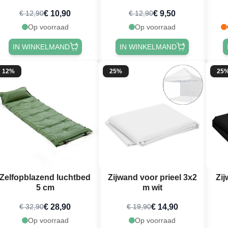
campingstoel
campingstoel
€ 10,90
€ 9,50
€ 12,90
€ 12,90
Op voorraad
Op voorraad
IN WINKELMAND
IN WINKELMAND
12%
25%
25
Zelfopblazend luchtbed
Zijwand voor prieel 3x2
Zij
5 cm
m wit
€ 28,90
€ 14,90
€ 32,90
€ 19,90
Op voorraad
Op voorraad