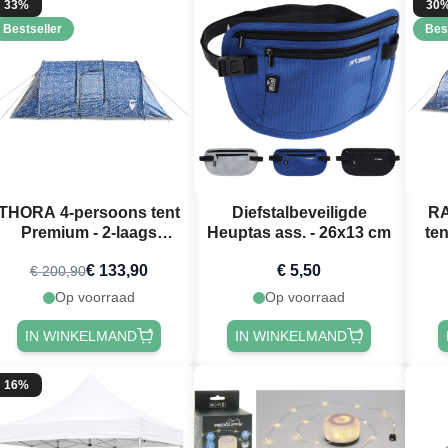
33%
30
Bestseller
Bes
THORA 4-persoons tent
Diefstalbeveiligde
RA
Premium - 2-laags
Heuptas ass. - 26x13 cm
te
festivaltent PartyVikings
fest
€ 133,90
€ 5,50
€ 200,90
Op voorraad
Op voorraad
IN WINKELMAND
IN WINKELMAND
16%