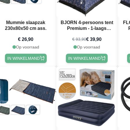
Mummie slaapzak
BJORN 4-persoons tent
FL
230x80x50 cm ass.
Premium - 1-laags
festivaltent PartyVikings
fest
€ 26,90
€ 39,90
€ 93,90
Op voorraad
Op voorraad
IN WINKELMAND
IN WINKELMAND