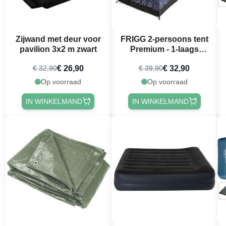
Zijwand met deur voor
FRIGG 2-persoons tent
pavilion 3x2 m zwart
Premium - 1-laags
festivaltent PartyVikings
€ 26,90
€ 32,90
€ 32,90
€ 39,90
Op voorraad
Op voorraad
IN WINKELMAND
IN WINKELMAND