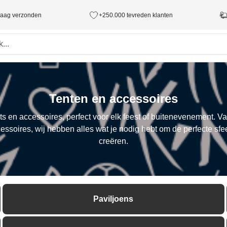
ndaag verzonden
+250.000 tevreden klanten
Tenten en accessoires
s en accessoires, perfect voor elk feest of buitenevenement. Van
cessoires, wij hebben alles wat je nodig hebt om de perfecte sf
creëren.
Paviljoens