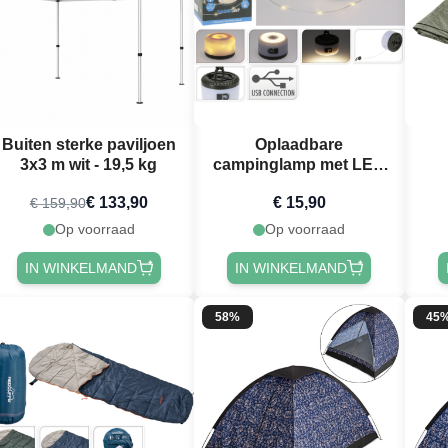
Buiten sterke paviljoen
Oplaadbare
3x3 m wit - 19,5 kg
campinglamp met LED
lichtsnoer 10 m
€ 133,90
€ 15,90
€ 159,90
Op voorraad
Op voorraad
IN WINKELMAND
IN WINKELMAND
58%
45