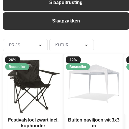
Slaapuitrusting
Slaapzakken
PRIJS
KLEUR
26%
12%
Bestseller
Bestseller
Festivalstoel zwart incl.
Buiten paviljoen wit 3x3
kophouder
m