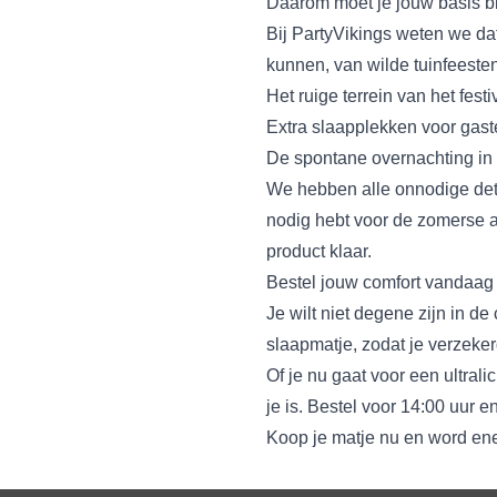
Daarom moet je jouw basis bi
Bij PartyVikings weten we dat
kunnen, van wilde tuinfeeste
Het ruige terrein van het festi
Extra slaapplekken voor gaste
De spontane overnachting in 
We hebben alle onnodige det
nodig hebt voor de zomerse 
product klaar.
Bestel jouw comfort vandaag
Je wilt niet degene zijn in 
slaapmatje, zodat je verzeke
Of je nu gaat voor een ultrali
je is. Bestel voor 14:00 uur e
Koop je matje nu en word ene