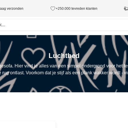
ndaag verzonden
+250.000 tevreden klanten
Luchtbed
sofa. Hier vind je alles van een simpel ondergrond voor het fes
je rug ontlast. Voorkom dat je stijf als een plank wakker wordt - vi