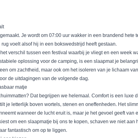
lt
emaakt. Je wordt om 07:00 uur wakker in een brandend hete te
 rug voelt alsof hij in een bokswedstrijd heeft gestaan.
t verschil tussen een festival waarbij je vliegt en een week wa
 stabiele oplossing voor de camping, is een slaapmat je belang
leen om zachtheid, maar ook om het isoleren van je lichaam van
oor de uitdagingen van de volgende dag.
asbaar matje
chuimmatten? Dat begrijpen we helemaal. Comfort is een luxe di
lt je letterlijk boven wortels, stenen en oneffenheden. Het slimm
 inneemt wanneer de lucht eruit is, maar je het gevoel geeft van
iest om een slaapmatje bij ons te kopen, schaven we niet aan 
aar fantastisch om op te liggen.