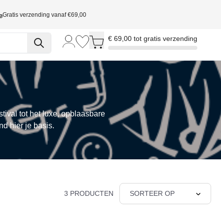
Gratis verzending vanaf €69,00
Toggle minicart, Cart is empty
€ 69,00 tot gratis verzending
tival tot het luxe, opblaasbare
nd hier je basis.
3 PRODUCTEN
SORTEER OP