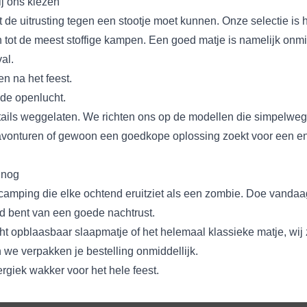
j ons kiezen
 de uitrusting tegen een stootje moet kunnen. Onze selectie is
n tot de meest stoffige kampen. Een goed matje is namelijk onmi
val.
n na het feest.
de openlucht.
ails weggelaten. We richten ons op de modellen die simpelweg 
avonturen of gewoon een goedkope oplossing zoekt voor een en
 nog
de camping die elke ochtend eruitziet als een zombie. Doe vand
rd bent van een goede nachtrust.
cht
opblaasbaar slaapmatje
of het helemaal
klassieke matje
, wij
n we verpakken je bestelling onmiddellijk.
rgiek wakker voor het hele feest.