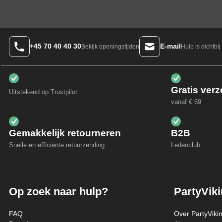
+45 70 40 40 30
E-mail
Hulp is dichtbij
Bekijk openingstijden
Gratis ver
Uitstekend op Trustpilot
vanaf € 69
Gemakkelijk retourneren
B2B
Snelle en efficiënte retourzending
Ledenclub
Op zoek naar hulp?
PartyVik
FAQ
Over PartyViki