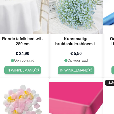
Ronde tafelkleed wit -
Kunstmatige
O
280 cm
bruidssluiersbloem in
L
blauw - 63 cm
€ 24,90
€ 5,50
Op voorraad
Op voorraad
IN WINKELMAND
IN WINKELMAND
31