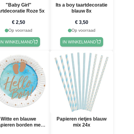
"Baby Girl"
Its a boy taartdecoratie
rtdecoratie Roze 5x
blauw 8x
€ 2,50
€ 3,50
Op voorraad
Op voorraad
IN WINKELMAND
IN WINKELMAND
Witte en blauwe
Papieren rietjes blauw
pieren borden met
mix 24x
st voor jongens 10x -