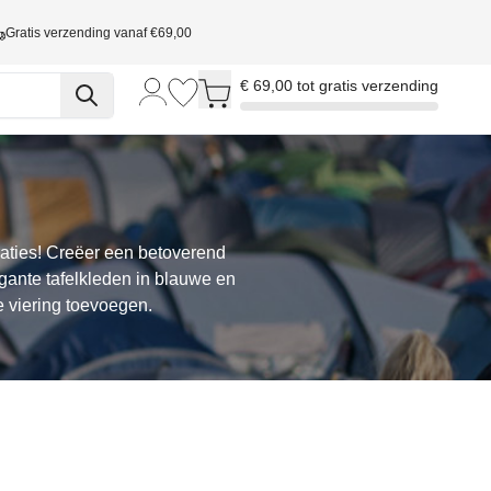
Gratis verzending vanaf €69,00
Toggle minicart, Cart is empty
€ 69,00 tot gratis verzending
raties! Creëer een betoverend
egante tafelkleden in blauwe en
je viering toevoegen.