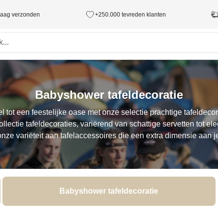
ndaag verzonden
+250.000 tevreden klanten
Babyshower tafeldecoratie
l tot een feestelijke oase met onze selectie prachtige tafeldeco
lectie tafeldecoraties, variërend van schattige servetten tot el
onze variëteit aan tafelaccessoires die een extra dimensie aan 
Babyshower tafeldecoratie