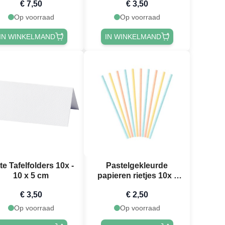
€ 7,50
€ 3,50
Ø 23 cm
Op voorraad
Op voorraad
IN WINKELMAND
IN WINKELMAND
te Tafelfolders 10x -
Pastelgekleurde
10 x 5 cm
papieren rietjes 10x -
19,5 cm
€ 3,50
€ 2,50
Op voorraad
Op voorraad