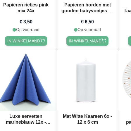
Papieren rietjes pink
Papieren borden met
mix 24x
gouden babyvoetjes 8x
Taa
- 23 cm
€ 3,50
€ 6,50
Op voorraad
Op voorraad
IN WINKELMAND
IN WINKELMAND
Luxe servetten
Mat Witte Kaarsen 6x -
marineblauw 12x -
12 x 6 cm
pa
40x40 cm
tek