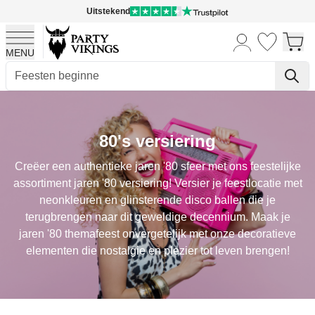
Uitstekend
MENU
Ga naar de inhoud
80's versiering
Creëer een authentieke jaren '80 sfeer met ons feestelijke
assortiment jaren '80 versiering! Versier je feestlocatie met
neonkleuren en glinsterende disco ballen die je
terugbrengen naar dit geweldige decennium. Maak je
jaren '80 themafeest onvergetelijk met onze decoratieve
elementen die nostalgie en plezier tot leven brengen!