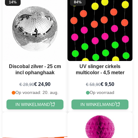
14%
84%
Discobal zilver - 25 cm
UV slinger cirkels
incl ophanghaak
multicolor - 4,5 meter
€ 24,90
€ 9,50
€ 28,90
€ 58,90
Op voorraad: 20. aug.
Op voorraad
IN WINKELMAND
IN WINKELMAND