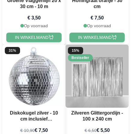
Groene Vlaggenlijn 20 x
Honingraat oranje - 30
30 cm - 10 m
cm
€ 3,50
€ 7,50
Op voorraad
Op voorraad
IN WINKELMAND
IN WINKELMAND
31%
15%
Bestseller
Diskokugel zilver - 10
Zilveren Glittergordijn -
cm inclusief
100 x 240 cm
ophanghaak
€ 7,50
€ 5,50
€ 10,90
€ 6,50