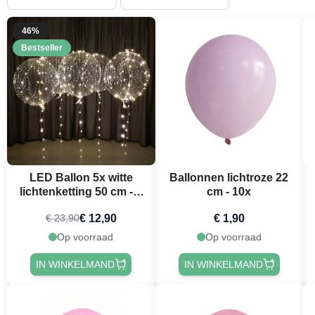
46%
Bestseller
LED Ballon 5x witte
Ballonnen lichtroze 22
lichtenketting 50 cm - 3
cm - 10x
m
€ 12,90
€ 1,90
€ 23,90
Op voorraad
Op voorraad
IN WINKELMAND
IN WINKELMAND