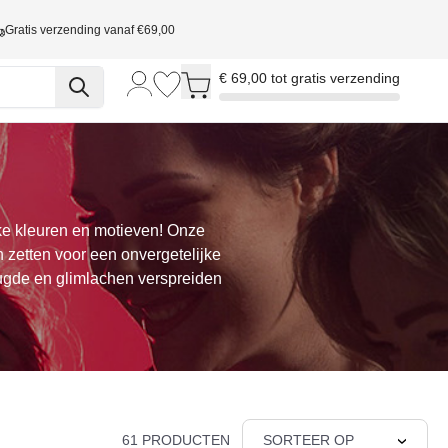
Gratis verzending vanaf €69,00
Toggle minicart, Cart is empty
€ 69,00 tot gratis verzending
ke kleuren en motieven! Onze
 zetten voor een onvergetelijke
ugde en glimlachen verspreiden
61 PRODUCTEN
SORTEER OP