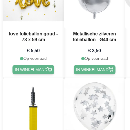
love folieballon goud -
Metallische zilveren
73 x 59 cm
folieballon - Ø40 cm
€ 5,50
€ 3,50
Op voorraad
Op voorraad
IN WINKELMAND
IN WINKELMAND