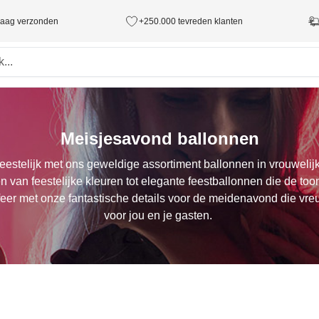
ndaag verzonden
+250.000 tevreden klanten
Meisjesavond ballonnen
eestelijk met ons geweldige assortiment ballonnen in vrouwelij
van feestelijke kleuren tot elegante feestballonnen die de toon
eer met onze fantastische details voor de meidenavond die vre
voor jou en je gasten.