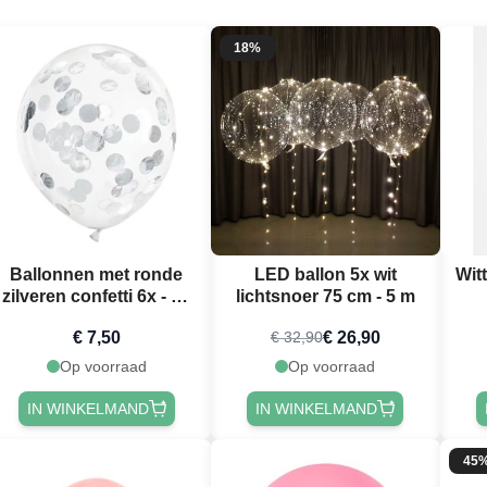
18%
Ballonnen met ronde
LED ballon 5x wit
Wit
zilveren confetti 6x - 30
lichtsnoer 75 cm - 5 m
cm
€ 7,50
€ 26,90
€ 32,90
Op voorraad
Op voorraad
IN WINKELMAND
IN WINKELMAND
45