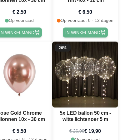
llonnen 10x - 30 cm
Tint 40x - 12 cm
€ 2,50
€ 6,50
Op voorraad
Op voorraad: 8 - 12 dagen
IN WINKELMAND
IN WINKELMAND
26%
ose Gold Chrome
5x LED ballon 50 cm -
llonnen 10x - 30 cm
witte lichtsnoer 5 m
€ 5,50
€ 19,90
€ 26,90
 voorraad: 8 - 12 dagen
Op voorraad