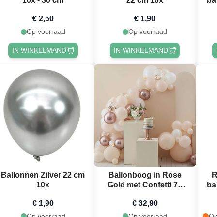
10x - 30 cm
22 cm 10x
ba
€ 2,50
€ 1,90
Op voorraad
Op voorraad
IN WINKELMAND
IN WINKELMAND
Ballonnen Zilver 22 cm
Ballonboog in Rose
R
10x
Gold met Confetti 76
ba
delen
€ 1,90
€ 32,90
Op voorraad
Op voorraad
Op