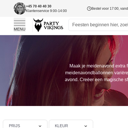
+45 70 40 40 30
Bestel voor 17:00, va
Klantenservice 9:00-14:00
MENU
Ga naar de inhoud
Maak je meidenavond extra f
meidenavondballonnen variëren 
avond. Creëer een magische sf
PRIJS
KLEUR