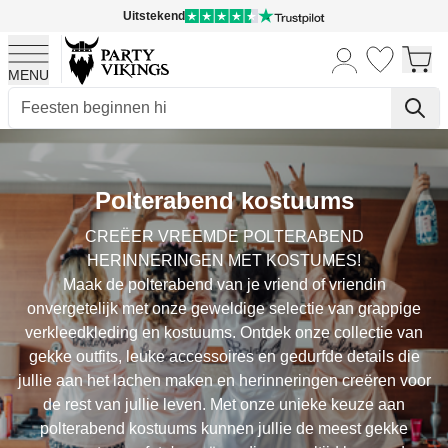
Uitstekend
MENU
Ga naar de inhoud
Polterabend kostuums
CREËER VREEMDE POLTERABEND
HERINNERINGEN MET KOSTUMES!
Maak de polterabend van je vriend of vriendin
onvergetelijk met onze geweldige selectie van grappige
verkleedkleding en kostuums. Ontdek onze collectie van
gekke outfits, leuke accessoires en gedurfde details die
jullie aan het lachen maken en herinneringen creëren voor
de rest van jullie leven. Met onze unieke keuze aan
polterabend kostuums kunnen jullie de meest gekke