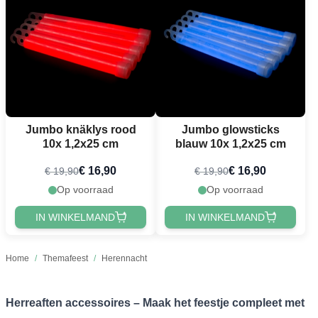
Jumbo knäklys rood
Jumbo glowsticks
10x 1,2x25 cm
blauw 10x 1,2x25 cm
€ 16,90
€ 16,90
€ 19,90
€ 19,90
Op voorraad
Op voorraad
IN WINKELMAND
IN WINKELMAND
Home
/
Themafeest
/
Herennacht
Herreaften accessoires – Maak het feestje compleet met