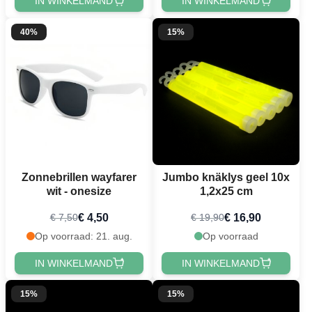
IN WINKELMAND
IN WINKELMAND
40%
15%
Zonnebrillen wayfarer
Jumbo knäklys geel 10x
wit - onesize
1,2x25 cm
€ 4,50
€ 16,90
€ 7,50
€ 19,90
Op voorraad: 21. aug.
Op voorraad
IN WINKELMAND
IN WINKELMAND
15%
15%