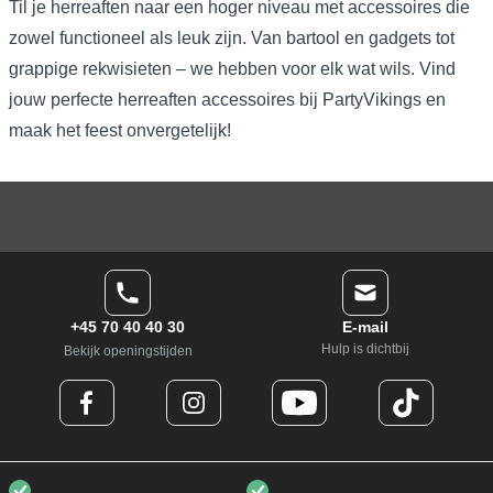
Til je herreaften naar een hoger niveau met accessoires die
zowel functioneel als leuk zijn. Van bartool en gadgets tot
grappige rekwisieten – we hebben voor elk wat wils. Vind
jouw perfecte herreaften accessoires bij PartyVikings en
maak het feest onvergetelijk!
+45 70 40 40 30
E-mail
Hulp is dichtbij
Bekijk openingstijden