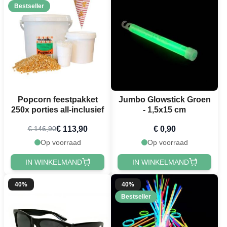
Bestseller
Popcorn feestpakket
Jumbo Glowstick Groen
250x porties all-inclusief
- 1,5x15 cm
€ 113,90
€ 0,90
€ 146,90
Op voorraad
Op voorraad
IN WINKELMAND
IN WINKELMAND
40%
40%
Bestseller