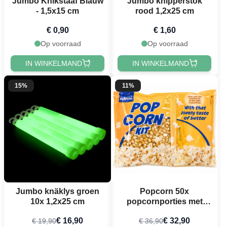
Jumbo Knikstaaf Blauw
Jumbo knipperstok
- 1,5x15 cm
rood 1,2x25 cm
€ 0,90
€ 1,60
Op voorraad
Op voorraad
IN WINKELMAND
IN WINKELMAND
15%
11%
Jumbo knäklys groen
Popcorn 50x
10x 1,2x25 cm
popcornporties met
maïs, zout en kokosolie
€ 16,90
€ 32,90
€ 19,90
€ 36,90
(6pk)