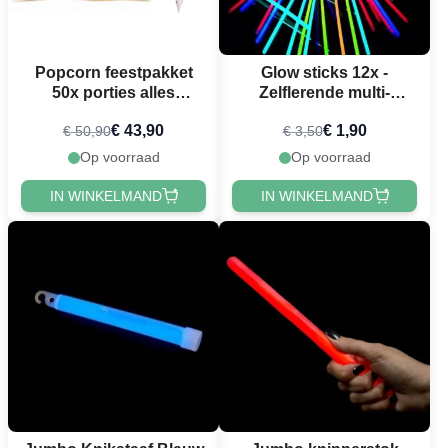
Popcorn feestpakket
Glow sticks 12x -
50x porties alles
Zelflerende multi-
inclusief
kleurige armbanden
€ 43,90
€ 1,90
€ 50,90
€ 3,50
Op voorraad
Op voorraad
IN WINKELMAND
IN WINKELMAND