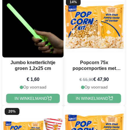
14%
Jumbo knetterlichtje
Popcorn 75x
groen 1,2x25 cm
popcornporties met
maïs, zout en kokosolie
€ 1,60
€ 47,90
€ 55,90
(9pk)
Op voorraad
Op voorraad
IN WINKELMAND
IN WINKELMAND
20%