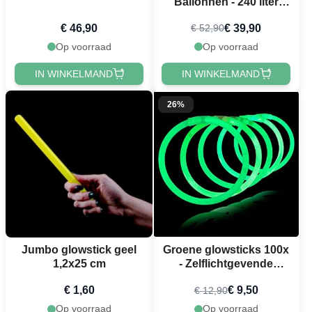
Ballonnen - 240 liter
Normaal
€ 46,90
€ 39,90
€ 52,90
Op voorraad
Op voorraad
IN WINKELMAND
IN WINKELMAND
26%
Jumbo glowstick geel
Groene glowsticks 100x
1,2x25 cm
- Zelflichtgevende
armbanden
€ 1,60
€ 9,50
€ 12,90
Op voorraad
Op voorraad