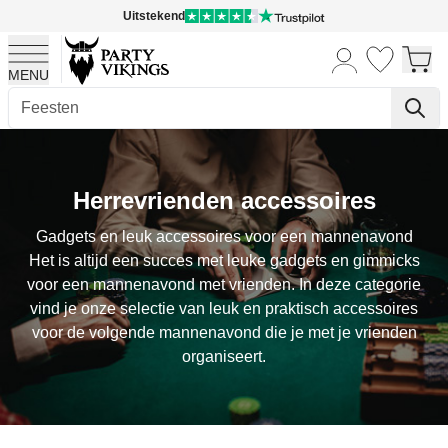
Uitstekend
MENU
Ga naar de inhoud
Herrevrienden accessoires
Gadgets en leuk accessoires voor een mannenavond
Het is altijd een succes met leuke gadgets en gimmicks
voor een mannenavond met vrienden. In deze categorie
vind je onze selectie van leuk en praktisch accessoires
voor de volgende mannenavond die je met je vrienden
organiseert.