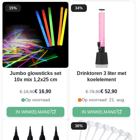
15%
34%
Jumbo glowsticks set
Drinktoren 3 liter met
10x mix 1,2x25 cm
koelelement
€ 16,90
€ 52,90
€ 19,90
€ 79,90
Op voorraad
Op voorraad: 21. aug.
IN WINKELMAND
IN WINKELMAND
36%