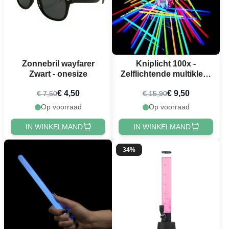
Zonnebril wayfarer
Kniplicht 100x -
Zwart - onesize
Zelflichtende multikleur
armbanden
€ 4,50
€ 9,50
€ 7,50
€ 15,90
Op voorraad
Op voorraad
IN WINKELMAND
IN WINKELMAND
34%