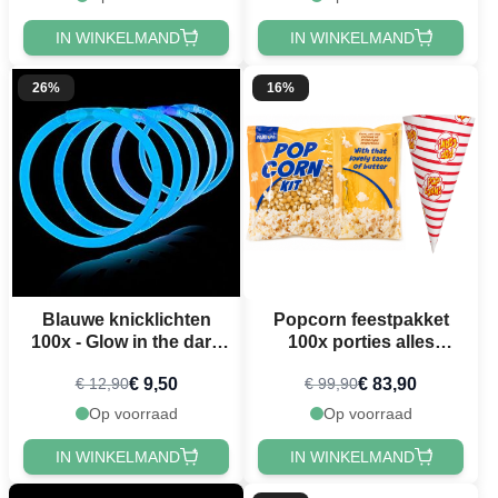
IN WINKELMAND
IN WINKELMAND
26%
16%
Blauwe knicklichten
Popcorn feestpakket
100x - Glow in the dark
100x porties alles
armbanden
inclusief.
€ 9,50
€ 83,90
€ 12,90
€ 99,90
Op voorraad
Op voorraad
IN WINKELMAND
IN WINKELMAND