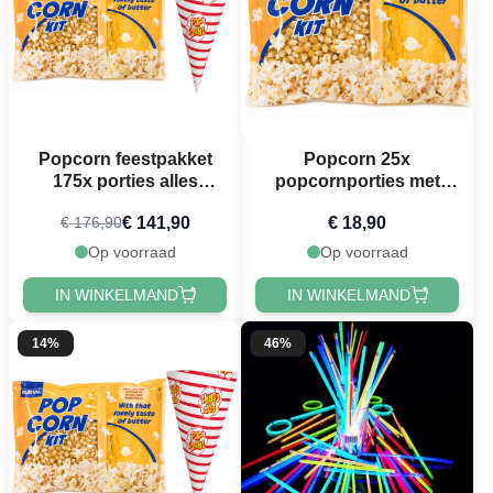
Popcorn feestpakket
Popcorn 25x
175x porties alles
popcornporties met
inclusief.
maïs, zout en kokosolie
€ 141,90
€ 18,90
€ 176,90
(3pk)
Op voorraad
Op voorraad
IN WINKELMAND
IN WINKELMAND
14%
46%