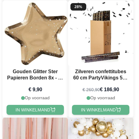
28%
Gouden Glitter Ster
Zilveren confettitubes
Papieren Borden 8x - 26
60 cm PartyVikings 50x
cm
- Metallic Rechthoekig
€ 9,90
€ 186,90
€ 260,90
Op voorraad
Op voorraad
IN WINKELMAND
IN WINKELMAND