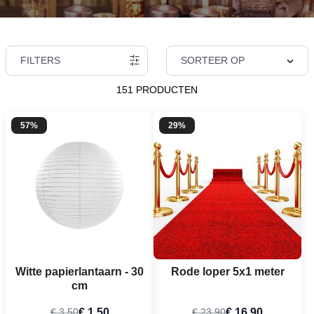
FILTERS
SORTEER OP
151 PRODUCTEN
57%
29%
Witte papierlantaarn - 30
Rode loper 5x1 meter
cm
€ 1,50
€ 16,90
€ 3,50
€ 23,90