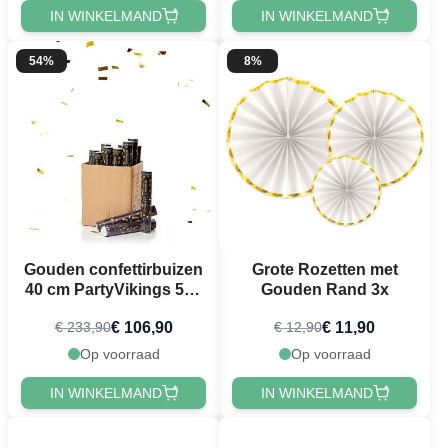
IN WINKELMAND
IN WINKELMAND
54%
8%
Gouden confettirbuizen
Grote Rozetten met
40 cm PartyVikings 50x
Gouden Rand 3x
- Metallic Rechthoekig
€ 106,90
€ 11,90
€ 233,90
€ 12,90
Op voorraad
Op voorraad
IN WINKELMAND
IN WINKELMAND