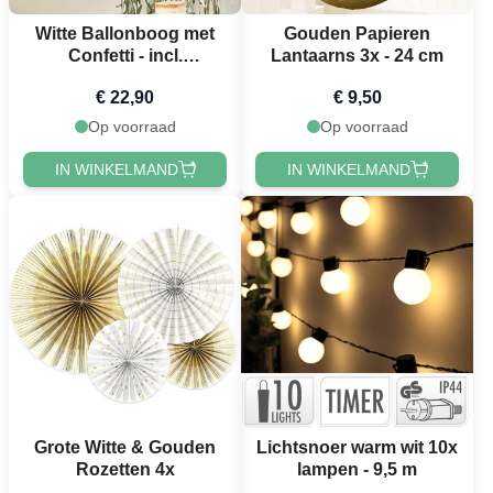
Witte Ballonboog met
Gouden Papieren
Confetti - incl.
Lantaarns 3x - 24 cm
Kunstmatige Bladeren
€ 22,90
€ 9,50
52 delen
Op voorraad
Op voorraad
IN WINKELMAND
IN WINKELMAND
Grote Witte & Gouden
Lichtsnoer warm wit 10x
Rozetten 4x
lampen - 9,5 m