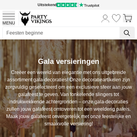
Uitstekend
MENU
Ga naar de inhoud
Gala versieringen
Creëer een wereld van elegantie met ons uitgebreide
assortiment gala-decoraties! Onze decoratieartikelen zijn
zorgvuldig geselecteerd om een exclusieve sfeer aan jouw
galafeest te geven. Van fonkelende slingers tot
indrukwekkende achtergronden – onze gala-decoraties
zullen jouw galafeest omtoveren tot een weelderig paleis.
Maak jouw galafeest onvergetelijk met onze feestelijke en
smaakvolle versiering!