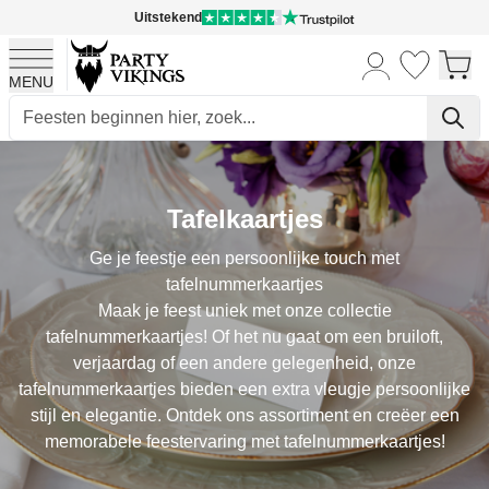
Uitstekend
MENU
Ga naar de inhoud
Tafelkaartjes
Ge je feestje een persoonlijke touch met
tafelnummerkaartjes
Maak je feest uniek met onze collectie
tafelnummerkaartjes! Of het nu gaat om een bruiloft,
verjaardag of een andere gelegenheid, onze
tafelnummerkaartjes bieden een extra vleugje persoonlijke
stijl en elegantie. Ontdek ons assortiment en creëer een
memorabele feestervaring met tafelnummerkaartjes!