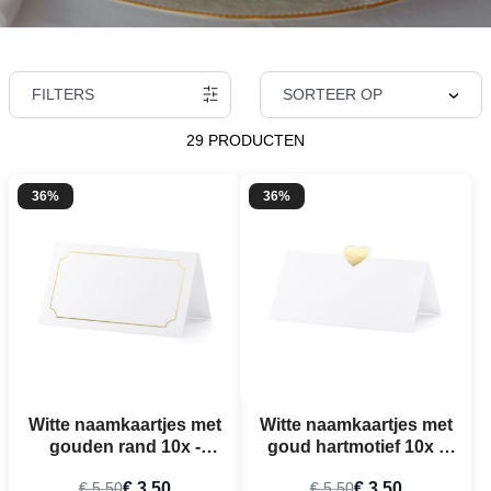
FILTERS
SORTEER OP
29 PRODUCTEN
36%
36%
Witte naamkaartjes met
Witte naamkaartjes met
gouden rand 10x -
goud hartmotief 10x -
9,5x5,5 cm
10x5 cm
€ 3,50
€ 3,50
€ 5,50
€ 5,50