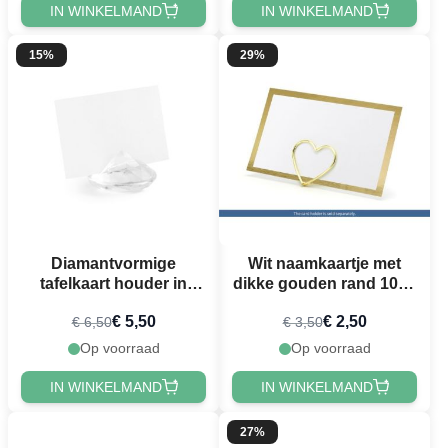
IN WINKELMAND
IN WINKELMAND
15%
29%
Diamantvormige
Wit naamkaartje met
tafelkaart houder in
dikke gouden rand 10x -
heldere kleur 10x - 40
9,5x5,5 cm
€ 5,50
€ 2,50
€ 6,50
€ 3,50
mm
Op voorraad
Op voorraad
IN WINKELMAND
IN WINKELMAND
27%