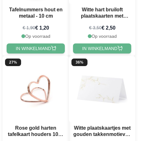
Tafelnummers hout en
Witte hart bruiloft
metaal - 10 cm
plaatskaarten met
gouden rand 10x -
€ 1,20
€ 2,50
€ 1,90
€ 3,50
22x15,7 cm
Op voorraad
Op voorraad
IN WINKELMAND
IN WINKELMAND
27%
36%
Rose gold harten
Witte plaatskaartjes met
tafelkaart houders 10x -
gouden takkenmotieven
2,5
10x - 9,5x5,5 cm