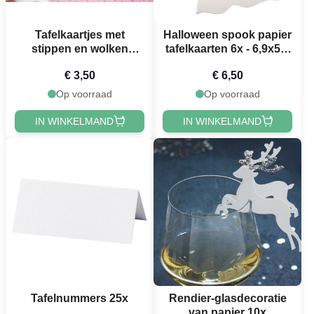
Tafelkaartjes met
Halloween spook papier
stippen en wolken
tafelkaarten 6x - 6,9x5,5
motief 6x - 8,4x6,8 cm
cm
€ 3,50
€ 6,50
Op voorraad
Op voorraad
IN WINKELMAND
IN WINKELMAND
Tafelnummers 25x
Rendier-glasdecoratie
van papier 10x