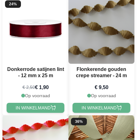
24%
Donkerrode satijnen lint
Flonkerende gouden
- 12 mm x 25 m
crepe streamer - 24 m
€ 1,90
€ 9,50
€ 2,50
Op voorraad
Op voorraad
IN WINKELMAND
IN WINKELMAND
36%