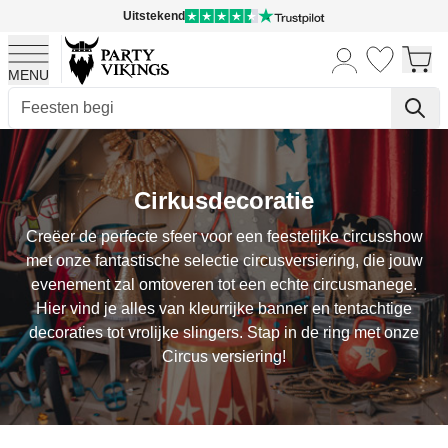
Uitstekend
MENU
Ga naar de inhoud
Cirkusdecoratie
Creëer de perfecte sfeer voor een feestelijke circusshow
met onze fantastische selectie circusversiering, die jouw
evenement zal omtoveren tot een echte circusmanege.
Hier vind je alles van kleurrijke banner en tentachtige
decoraties tot vrolijke slingers. Stap in de ring met onze
Circus versiering!