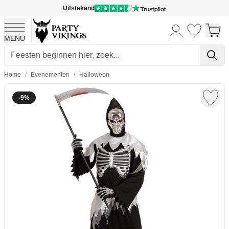
Uitstekend
MENU
Ga naar de inhoud
Home
/
Evenementen
/
Halloween
-9%