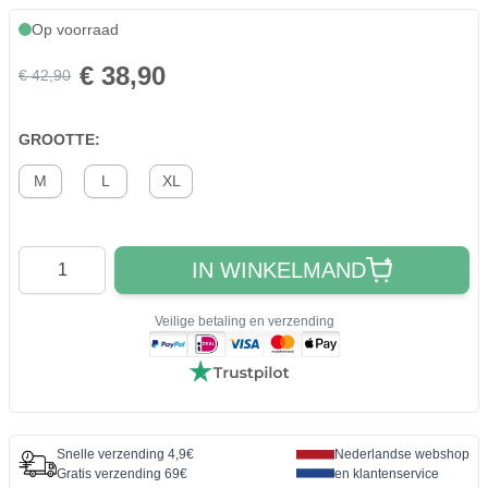
Op voorraad
€ 38,90
€ 42,90
GROOTTE:
M
L
XL
Aantal
IN WINKELMAND
Veilige betaling en verzending
Snelle verzending 4,9€
Nederlandse webshop
Gratis verzending 69€
en klantenservice