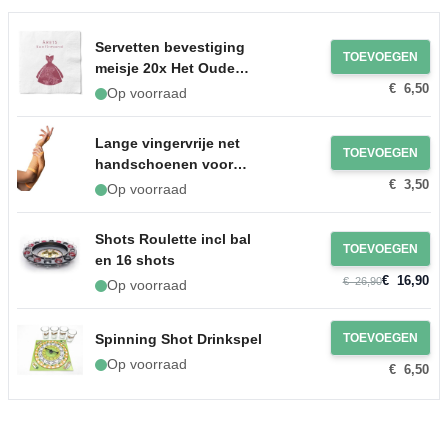
Servetten bevestiging
TOEVOEGEN
meisje 20x Het Oude
€ 6,50
Apotheek
Op voorraad
Lange vingervrije net
TOEVOEGEN
handschoenen voor
€ 3,50
dames one-size neon
Op voorraad
oranje
Shots Roulette incl bal
TOEVOEGEN
en 16 shots
€ 16,90
€ 26,90
Op voorraad
Spinning Shot Drinkspel
TOEVOEGEN
Op voorraad
€ 6,50