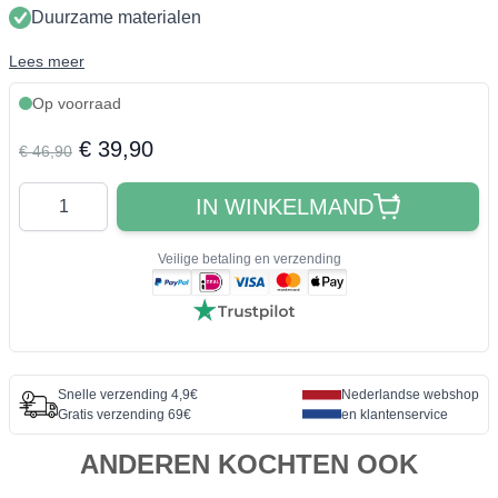
Duurzame materialen
Lees meer
Op voorraad
Final product price
€ 39,90
€ 46,90
Aantal
IN WINKELMAND
Veilige betaling en verzending
Snelle verzending 4,9€
Nederlandse webshop
Gratis verzending 69€
en klantenservice
ANDEREN KOCHTEN OOK