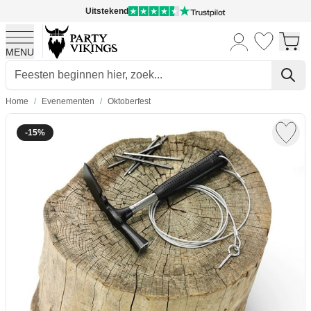
Uitstekend
MENU
Ga naar de inhoud
Home
/
Evenementen
/
Oktoberfest
-15%